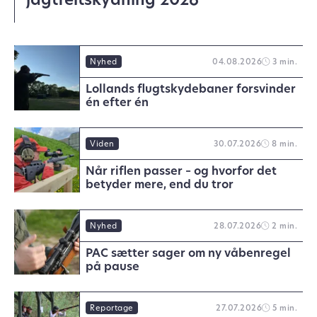
jagtfeltskydning 2026
Nyhed
04.08.2026
3 min.
Lollands flugtskydebaner forsvinder
én efter én
Viden
30.07.2026
8 min.
Når riflen passer – og hvorfor det
betyder mere, end du tror
Nyhed
28.07.2026
2 min.
PAC sætter sager om ny våbenregel
på pause
Reportage
27.07.2026
5 min.