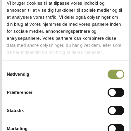
Vi bruger cookies til at tilpasse vores indhold og
annoncer, til at vise dig funktioner til sociale medier og til
at analysere vores trafik. Vi deler også oplysninger om
Vi har samlet vejledninger, ofte stillede
din brug af vores hjemmeside med vores partnere inden
spørgsmål og andet, der kan hjælpe dig til at
for sociale medier, annonceringspartnere og
navigere rundt på hjemmesiden.
analysepartnere. Vores partnere kan kombinere disse
data med andre oplysninger, du har givet dem, eller som
de har indsamlet fra din brug af deres tjenester.
Registrér emailadresse ➜
Samtykkevalg
Find vejledninger her ➜
Nødvendig
Præferencer
Statistik
Marketing
Læs skydeskole-serien