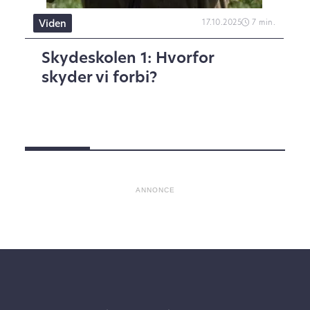
n.
Viden
17.10.2025
7 min.
Skydeskolen 1: Hvorfor
skyder vi forbi?
ANNONCE