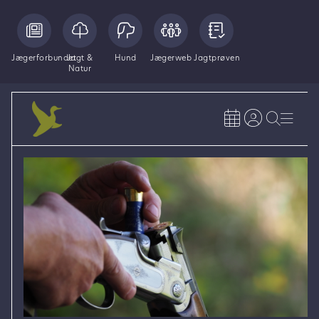
Jægerforbundet
Jagt &
Hund
Jægerweb
Jagtprøven
Natur