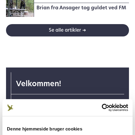
Brian fra Ansager tog guldet ved FM
Se alle artikler ➜
Velkommen!
Som medlem har du adgang til alt, hvad den
nye hjemmeside har at byde på. Men alt det
gode indhold er bag login. Så sørg for, at din
e-mailadresse er opdateret, så du ikke går
Denne hjemmeside bruger cookies
glip af noget.