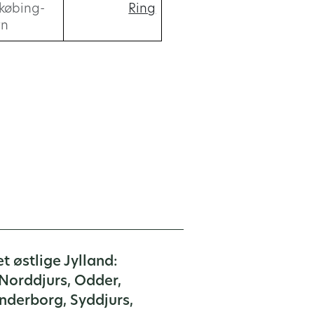
købing-
Ring
rn
t østlige Jylland:
Norddjurs, Odder,
nderborg, Syddjurs,