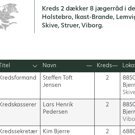
Kreds 2 dækker 8 jægerråd i det
Holstebro, Ikast-Brande, Lemvi
Skive, Struer, Viborg.
Titel
Navn
Kreds
Loka
Kredsformand
Steffen Toft
2
885
Jensen
Bjer
Skiv
Kredskasserer
Lars Henrik
2
885
Pedersen
Bjer
Vibo
Kredssekretær
Kim Bjerre
2
688