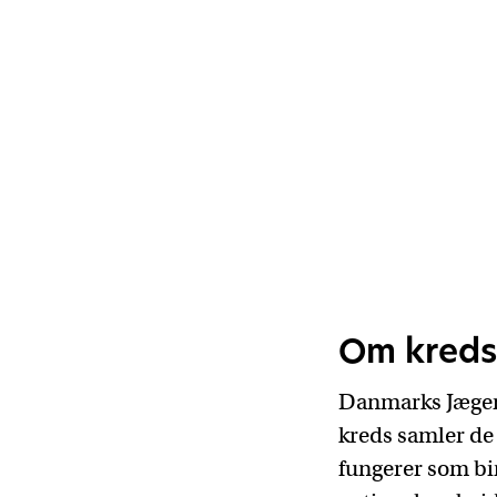
Om kred
Danmarks Jægerf
kreds samler de 
fungerer som bi