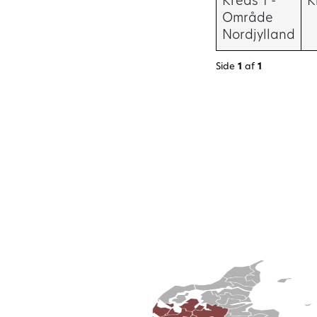
Kreds 1 -
K
Område
Nordjylland
Side
1
af
1