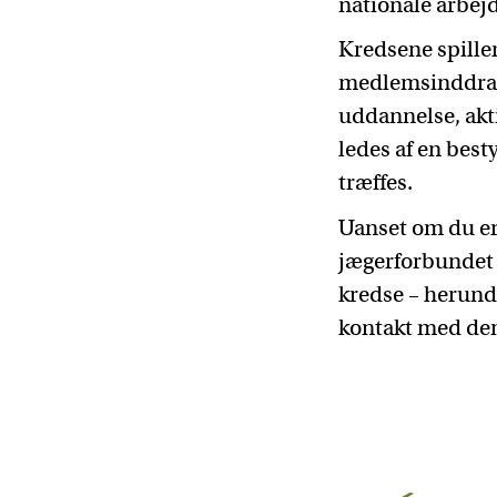
nationale arbej
Kredsene spille
medlemsinddrage
uddannelse, akt
ledes af en best
træffes.
Uanset om du er 
jægerforbundet e
kredse – herun
kontakt med de