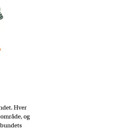
ndet. Hver
s område, og
orbundets