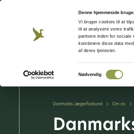
Besøg vores emnesider
Denne hjemmeside bruger
Vi bruger cookies til at til
til at analysere vores tra
Jagt &
Våben &
Hund
Jægerweb
Jagtprøven
Natur
skydning
partnere inden for sociale
kombinere disse data med a
af deres tjenester.
Bliv jæger
Vi arbe
Samtykkevalg
Vores 
Nødvendig
Danmarks Jægerforbund
Om os
Danmarks