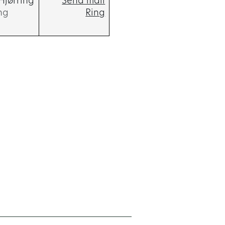
Hjørring
Send mail
ng
Ring