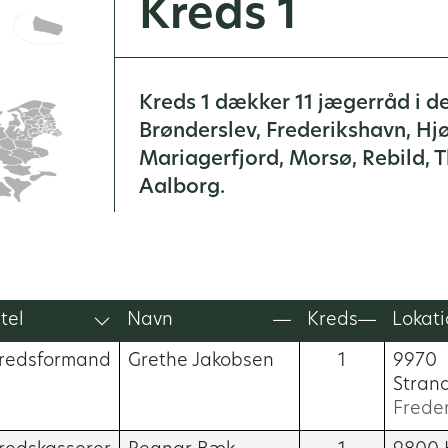
Kreds 1
Kreds 1 dækker 11 jægerråd i de
Brønderslev, Frederikshavn, Hj
Mariagerfjord, Morsø, Rebild, 
Aalborg.
itel
Navn
Kreds
Lokat
redsformand
Grethe Jakobsen
1
9970
Stran
Frede