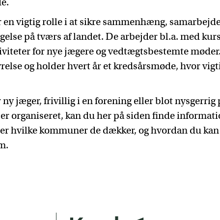
de.
r en vigtig rolle i at sikre sammenhæng, samarbejd
lse på tværs af landet. De arbejder bl.a. med kurs
iviteter for nye jægere og vedtægtsbestemte møder
yrelse og holder hvert år et kredsårsmøde, hvor vig
ny jæger, frivillig i en forening eller blot nysgerri
r organiseret, kan du her på siden finde informati
der hvilke kommuner de dækker, og hvordan du ka
m.