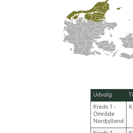
Udvalg
T
Kreds 1 -
K
Område
Nordjylland