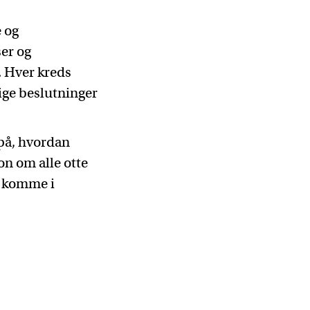
e og
er og
. Hver kreds
tige beslutninger
g på, hvordan
on om alle otte
n komme i