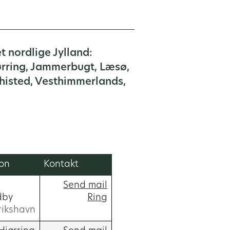
t nordlige Jylland:
ørring, Jammerbugt, Læsø,
Thisted, Vesthimmerlands,
ion
Kontakt
Send mail
dby
Ring
rikshavn