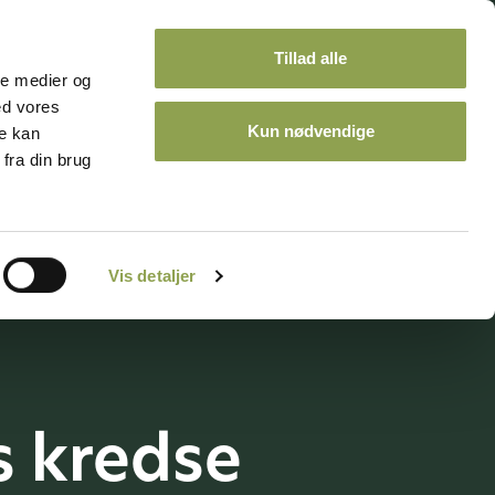
Tillad alle
ale medier og
ed vores
Kun nødvendige
re kan
fra din brug
ontakt
Kalender
Vis detaljer
 kredse