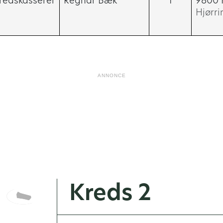
redskasserer
Regnar Bæk
1
9800 
Hjørri
ANNONCE
Kreds 2