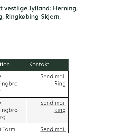
 vestlige Jylland: Herning,
g, Ringkøbing-Skjern,
tion
Kontakt
0
Send mail
ringbro
Ring
e
0
Send mail
ringbro
Ring
rg
0 Tarm
Send mail