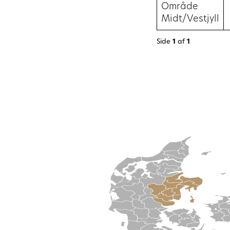
Område
Midt/Vestjyll
Side
1
af
1