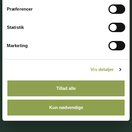
Præferencer
Adresse
Statistik
Telefontid
Marketing
Jagtens Hus
Vis detaljer
Tillad alle
Medlemsbetingelser
Ophavsret
Kun nødvendige
Privatlivspolitik
Whistleblowerordning
© 2026 Danmarks Jægerforbund. All rights reserved.