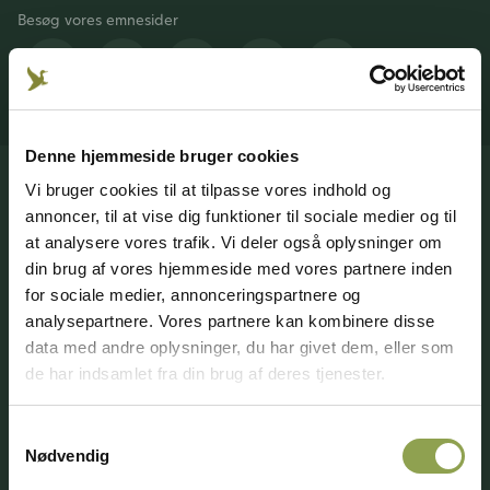
Besøg vores emnesider
Jagt &
Våben &
Hund
Jægerweb
Jagtprøven
Natur
skydning
Denne hjemmeside bruger cookies
Vi bruger cookies til at tilpasse vores indhold og
annoncer, til at vise dig funktioner til sociale medier og til
at analysere vores trafik. Vi deler også oplysninger om
din brug af vores hjemmeside med vores partnere inden
for sociale medier, annonceringspartnere og
89000+
800+
900+
analysepartnere. Vores partnere kan kombinere disse
medlemsskaber
jagtforeninger
arrangementer & kurser
data med andre oplysninger, du har givet dem, eller som
de har indsamlet fra din brug af deres tjenester.
Samtykkevalg
Nødvendig
Bliv medlem
Dine fordele
Nyhedsbrev