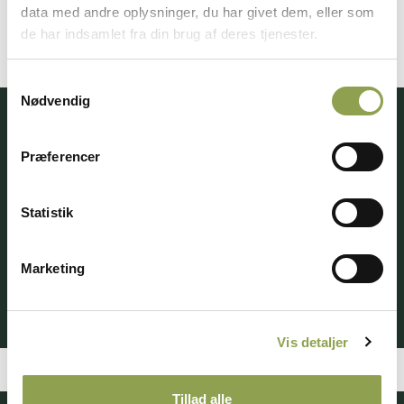
data med andre oplysninger, du har givet dem, eller som
de har indsamlet fra din brug af deres tjenester.
Samtykkevalg
Nødvendig
Få adgang til alt indhold &
Præferencer
mange fordele
Statistik
Log ind ➜
Marketing
Bliv medlem ➜
Vis detaljer
Tillad alle