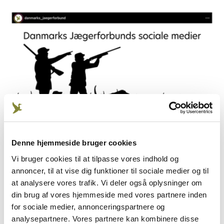
Denne hjemmeside bruger cookies
På jægerforbundets sociale medier kan du se
Vi bruger cookies til at tilpasse vores indhold og
annoncer, til at vise dig funktioner til sociale medier og til
videoer om spændende jagtoplevelser, blive
at analysere vores trafik. Vi deler også oplysninger om
inspireret til lækre retter med vildtkød, kigge på
din brug af vores hjemmeside med vores partnere inden
smukke billeder af vildt og natur og meget, meget
for sociale medier, annonceringspartnere og
mere.
analysepartnere. Vores partnere kan kombinere disse