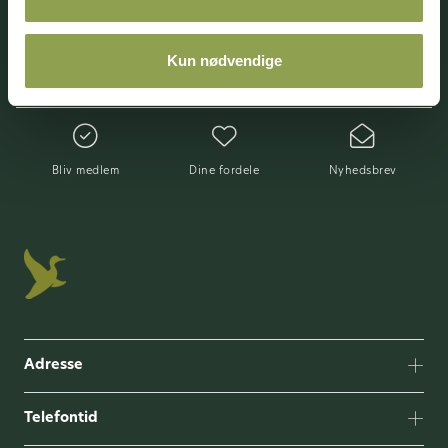
89000+
800+
900+
Kun nødvendige
medlemsskaber
jagtforeninger
arrangementer & kurser
Bliv medlem
Dine fordele
Nyhedsbrev
Adresse
Telefontid