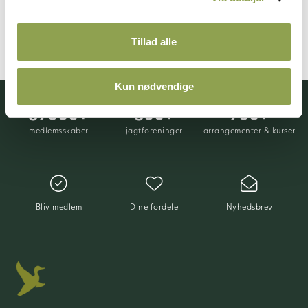
Billeder, film og podcasts
Tillad alle
Kun nødvendige
89000+
800+
900+
medlemsskaber
jagtforeninger
arrangementer & kurser
Bliv medlem
Dine fordele
Nyhedsbrev