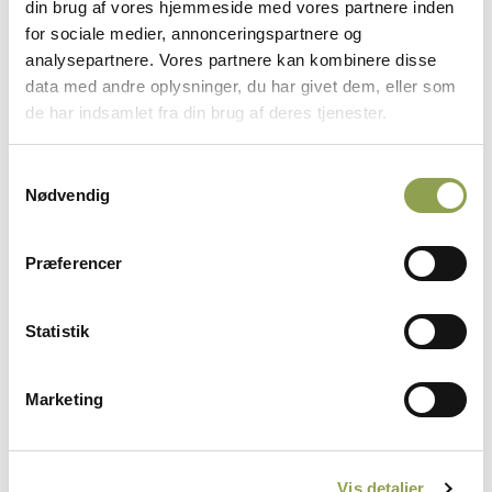
din brug af vores hjemmeside med vores partnere inden
for sociale medier, annonceringspartnere og
Ophavsret
analysepartnere. Vores partnere kan kombinere disse
data med andre oplysninger, du har givet dem, eller som
Kopiering
de har indsamlet fra din brug af deres tjenester.
Link
Samtykkevalg
Nødvendig
RSS-feeds
Præferencer
Deling af artikler
Statistik
Tests og anmeldelser
Marketing
Citering af DJ's artikler
God citatskik
Vis detaljer