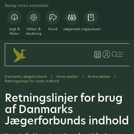
Besøg vores emnesider
Jagt &
Våben &
Hund
Jægerweb
Jagtprøven
Natur
skydning
Danmarks Jægerforbund
Vores medier
Andre medier
Retningslinjer for vores indhold
Retningslinjer for brug
af Danmarks
Jægerforbunds indhold