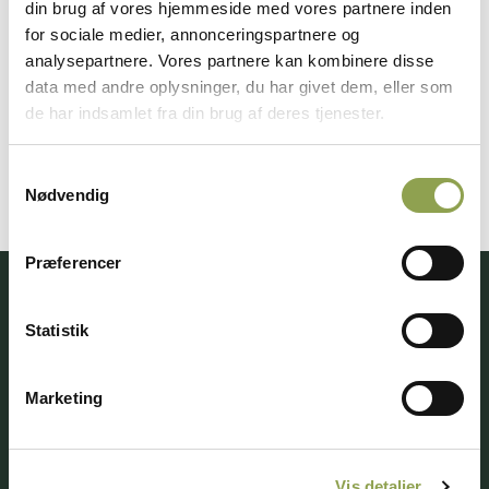
fredag udsender vi et generelt nyhedsbrev med et
din brug af vores hjemmeside med vores partnere inden
sammenkog af de seneste nyheder. Derudover har
for sociale medier, annonceringspartnere og
du mulighed for at abonnere på flere forskellige
analysepartnere. Vores partnere kan kombinere disse
data med andre oplysninger, du har givet dem, eller som
tema-nyhedsbreve, som udsendes ad hoc – altså
de har indsamlet fra din brug af deres tjenester.
ikke i et fast interval, men efter behov.
Samtykkevalg
Nødvendig
Præferencer
Få adgang til alt indhold &
Statistik
mange fordele
Marketing
Log ind ➜
Vis detaljer