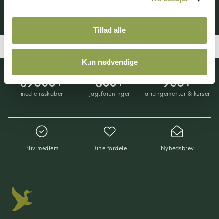
Bliv medlem ➜
Tillad alle
Kun nødvendige
89000+
800+
900+
medlemsskaber
jagtforeninger
arrangementer & kurser
Bliv medlem
Dine fordele
Nyhedsbrev