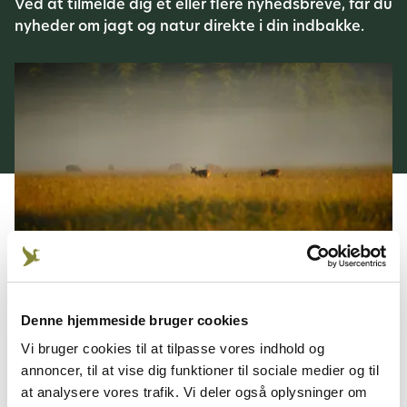
Ved at tilmelde dig ét eller flere nyhedsbreve, får du
nyheder om jagt og natur direkte i din indbakke.
Denne hjemmeside bruger cookies
Når du tilmelder dig ét eller flere nyhedsbreve fra
Vi bruger cookies til at tilpasse vores indhold og
Danmarks Jægerforbund, holder du dig opdateret
annoncer, til at vise dig funktioner til sociale medier og til
på dine interesser inden for jagtens verden. Hver
at analysere vores trafik. Vi deler også oplysninger om