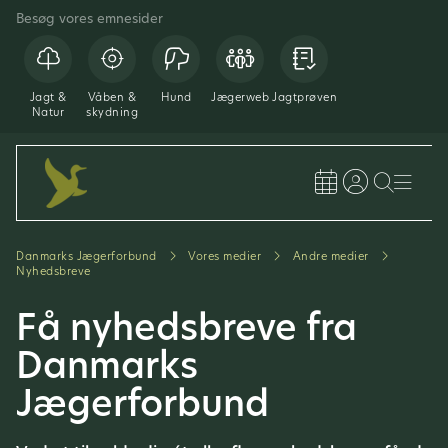
Besøg vores emnesider
Jagt &
Våben &
Hund
Jægerweb
Jagtprøven
Natur
skydning
Danmarks Jægerforbund
Vores medier
Andre medier
Nyhedsbreve
Få nyhedsbreve fra
Danmarks
Jægerforbund