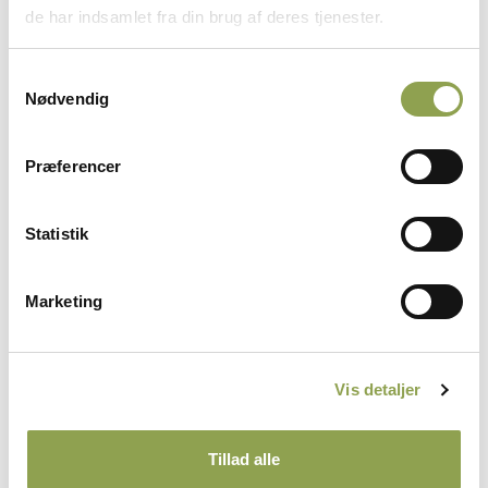
de har indsamlet fra din brug af deres tjenester.
Samtykkevalg
Nødvendig
Præferencer
Læs Jæger online
Statistik
Som medlem af Danmarks Jægerforbund
modtager du magasinet Jæger med posten -
Marketing
men du har også mulighed for at læse det
online, når som helst du har lyst. Ligesom du
kan finde det i appen Magasinet Jæger.
Vis detaljer
Tryk på linket herunder og log ind, så kan du
læse Jæger direkte på din computer, tablet
Tillad alle
eller mobil.