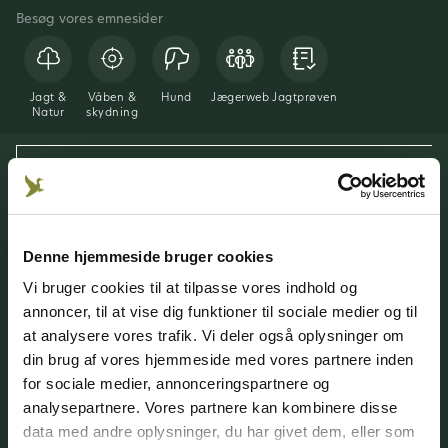
Besøg vores emnesider
Jagt &
Våben &
Hund
Jægerweb
Jagtprøven
Natur
skydning
Denne hjemmeside bruger cookies
Danmarks Jægerforbund
Vores medier
Andre medier
Vi bruger cookies til at tilpasse vores indhold og
Viden om DJ's medier
annoncer, til at vise dig funktioner til sociale medier og til
at analysere vores trafik. Vi deler også oplysninger om
din brug af vores hjemmeside med vores partnere inden
for sociale medier, annonceringspartnere og
analysepartnere. Vores partnere kan kombinere disse
89000+
800+
900+
data med andre oplysninger, du har givet dem, eller som