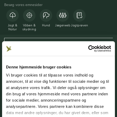
Besøg vores emnesider
Jagt &
Våben &
Hund
Jægerweb
Jagtprøven
Natur
skydning
Denne hjemmeside bruger cookies
Danmarks Jægerforbund
Vores medier
Vi bruger cookies til at tilpasse vores indhold og
DJ's medier
annoncer, til at vise dig funktioner til sociale medier og til
at analysere vores trafik. Vi deler også oplysninger om
din brug af vores hjemmeside med vores partnere inden
for sociale medier, annonceringspartnere og
analysepartnere. Vores partnere kan kombinere disse
89000+
800+
900+
data med andre oplysninger, du har givet dem, eller som