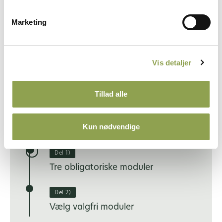
Marketing
Vis detaljer
Kompetenceprofil
Tillad alle
Uddannelsens opbygning
Kun nødvendige
Del 1)
Tre obligatoriske moduler
Del 2)
Vælg valgfri moduler