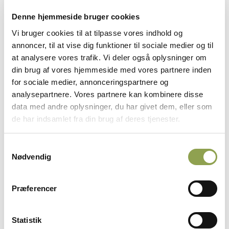
danne grundlag for gennemførelse af den
Denne hjemmeside bruger cookies
samlede DJ’s Lederuddannelse. Den frivillige
Vi bruger cookies til at tilpasse vores indhold og
ledelsesdisciplin, præsentationsteknik,
annoncer, til at vise dig funktioner til sociale medier og til
formidling og kommunikation, vil blive
at analysere vores trafik. Vi deler også oplysninger om
inkorporeret i det samlede uddannelsesforløb,
din brug af vores hjemmeside med vores partnere inden
som den røde tråd, der skal samle uddannelsen.
for sociale medier, annonceringspartnere og
At få øget kendskab til foreningsjura, økonomi,
analysepartnere. Vores partnere kan kombinere disse
DJ’s strategi, vedtægter og natursyn.
data med andre oplysninger, du har givet dem, eller som
de har indsamlet fra din brug af deres tjenester.
Samtykkevalg
Nødvendig
ANNONCE
Præferencer
Statistik