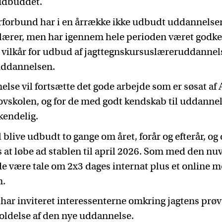
udbuddet.
orbund har i en årrække ikke udbudt uddannelsen
lærer, men har igennem hele perioden været godken
 vilkår for udbud af jagttegnskursuslæreruddann
 uddannelsen.
lse vil fortsætte det gode arbejde som er søsat a
vskolen, og for de med godt kendskab til uddannel
kendelig.
blive udbudt to gange om året, forår og efterår, og 
s at løbe ad stablen til april 2026. Som med den n
e være tale om 2x3 dages internat plus et online m
n.
har inviteret interessenterne omkring jagtens prøv
holdelse af den nye uddannelse.