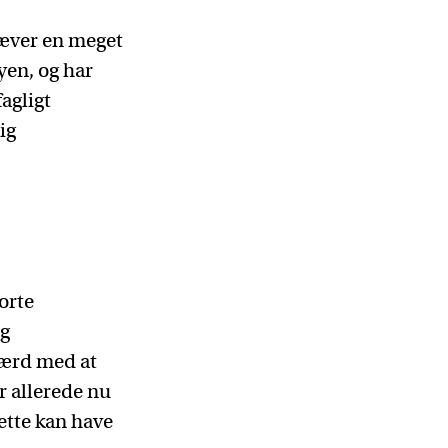
ræver en meget
yen, og har
agligt
ig
orte
og
 færd med at
r allerede nu
dette kan have