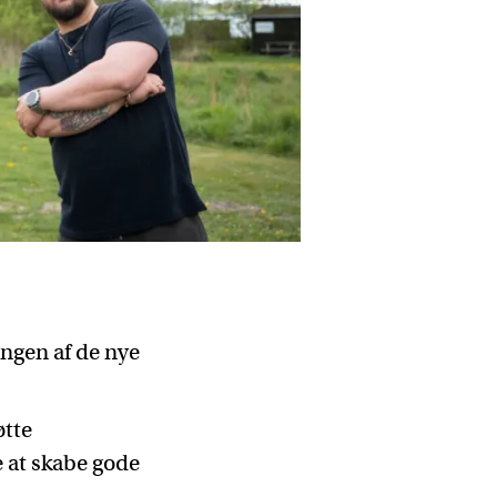
r
ingen af de nye
øtte
 at skabe gode