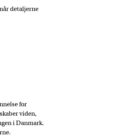
når detaljerne
nnelse for
skaber viden,
ngen i Danmark.
erne.