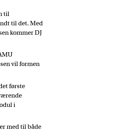
 til
dt til det. Med
elsen kommer DJ
f AMU
sen vil formen
det første
uværende
odul i
er med til både