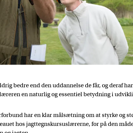
ldrig bedre end den uddannelse de får, og deraf ha
æreren en naturlig og essentiel betydning i udvikl
orbund har en klar målsætning om at styrke og st
auet hos jagttegnskursuslærerne, for på den måde
n og jagten.