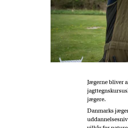
Jægerne bliver a
jagttegnskursusl
jægere.
Danmarks jægerf
uddannelsesnive
vilkår for nature