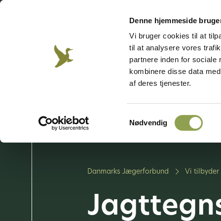
Besøg vores emnesider
Denne hjemmeside bruger
Vi bruger cookies til at til
til at analysere vores tra
Jagt &
Våben &
Hund
Jægerweb
Jagtprøven
Natur
skydning
partnere inden for sociale
kombinere disse data med a
af deres tjenester.
Bliv jæger
Vi arbe
Samtykkevalg
Vores 
Nødvendig
Danmarks Jægerforbund
Vi tilbyder
Jagttegn