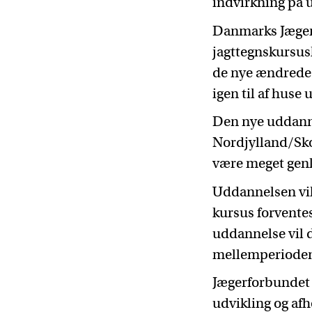
indvirkning på 
Danmarks Jægerf
jagttegnskursus
de nye ændrede
igen til af huse
Den nye uddanne
Nordjylland/Sko
være meget gen
Uddannelsen vil 
kursus forvente
uddannelse vil d
mellemperiode
Jægerforbundet 
udvikling og af