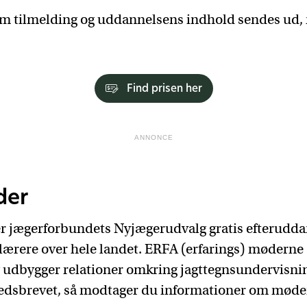
m tilmelding og uddannelsens indhold sendes ud, 
Find prisen her
ANNONCE
der
er jægerforbundets Nyjægerudvalg gratis efterudda
lærere over hele landet. ERFA (erfarings) møderne 
udbygger relationer omkring jagttegnsundervisni
hedsbrevet, så modtager du informationer om mød