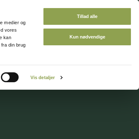
Tillad alle
ale medier og
ed vores
Kun nødvendige
re kan
fra din brug
ontakt
Kalender
Vis detaljer