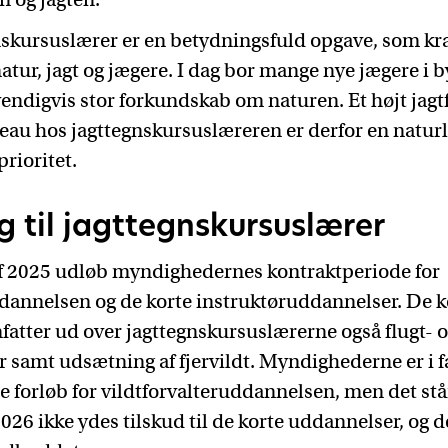
nskursuslærer er en betydningsfuld opgave, som k
tur, jagt og jægere. I dag bor mange nye jægere i b
endigvis stor forkundskab om naturen. Et højt jagtf
au hos jagttegnskursuslæreren er derfor en naturl
prioritet.
 til jagttegnskursuslærer
f 2025 udløb myndighedernes kontraktperiode for
ddannelsen og de korte instruktøruddannelser. De k
atter ud over jagttegnskursuslærerne også flugt- 
er samt udsætning af fjervildt. Myndighederne er i
re forløb for vildtforvalteruddannelsen, men det stå
 2026 ikke ydes tilskud til de korte uddannelser, og 