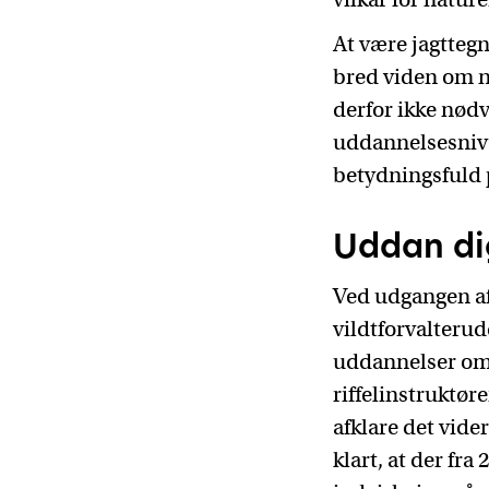
At være jagtteg
bred viden om na
derfor ikke nødv
uddannelsesnive
betydningsfuld 
Uddan dig
Ved udgangen a
vildtforvalteru
uddannelser omf
riffelinstruktør
afklare det vide
klart, at der fra