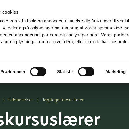
 cookies
passe vores indhold og annoncer, til at vise dig funktioner til soci
fik. Vi deler også oplysninger om din brug af vores hjemmeside m
 medier, annonceringspartnere og analysepartnere. Vores partne
ndre oplysninger, du har givet dem, eller som de har indsamlet 
jder for
Vi tilbyder
Om os
K
medier
Præferencer
Statistik
Marketing
Uddannelser
Jagttegnskursuslærer
skursuslærer