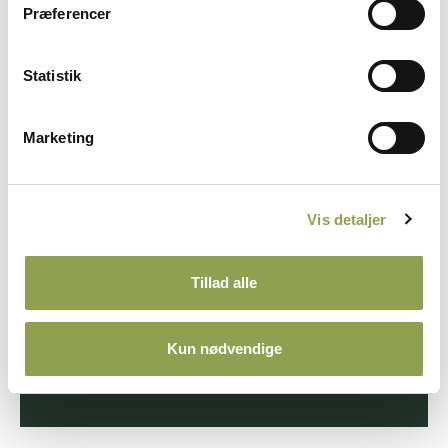
Præferencer
Fotograf: Claus Lind Christensen
Gravdommer
Statistik
Marketing
Uddannelsen af dommere til Danmarks
Jægerforbunds Naturtest i grav sikrer et højt
fagligt niveau og en professionel afvikling af
prøverne. Som kommende gravdommer
Vis detaljer
gennemfører du et teorikursus og et
efterfølgende aspirantforløb, hvor du opnår
Tillad alle
indsigt i både testens formål og praktiske
udførelse.
Kun nødvendige
Gravdommer ➜