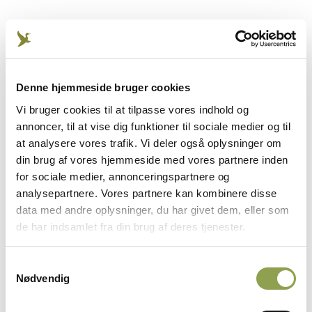
Fotograf: Thomas Lindy Nissen
Apporteringsdommer
Denne hjemmeside bruger cookies
Vil du være med til at sikre et højt fagligt
Vi bruger cookies til at tilpasse vores indhold og
niveau ved apporteringsprøverne? Som
annoncer, til at vise dig funktioner til sociale medier og til
dommer er du med til at skabe gode og
at analysere vores trafik. Vi deler også oplysninger om
retfærdige rammer for prøverne. Vi søger
din brug af vores hjemmeside med vores partnere inden
medlemmer af Danmarks Jægerforbund og
for sociale medier, annonceringspartnere og
Dansk Kennel Klub med gode
analysepartnere. Vores partnere kan kombinere disse
samarbejdsevner, beslutningskraft og lyst til
data med andre oplysninger, du har givet dem, eller som
at tage ansvar.
de har indsamlet fra din brug af deres tjenester.
Samtykkevalg
Apporteringsdommer ➜
Nødvendig