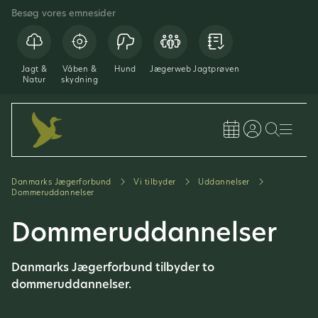
Besøg vores emnesider
Jagt &
Våben &
Hund
Jægerweb
Jagtprøven
Natur
skydning
Danmarks Jægerforbund
Vi tilbyder
Uddannelser
Dommeruddannelser
Dommeruddannelser
Danmarks Jægerforbund tilbyder to
dommeruddannelser.