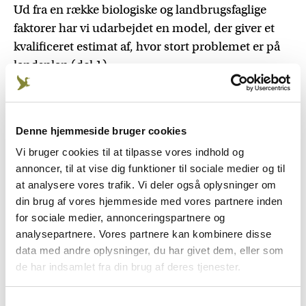
Ud fra en række biologiske og landbrugsfaglige
faktorer har vi udarbejdet en model, der giver et
kvalificeret estimat af, hvor stort problemet er på
landsplan (del 1).
Del to af arbejdet omfatter udvikling af et
dronebåret termisk kortlægningssystem til
identifikation af rådyr og rådyrlam samt
Denne hjemmeside bruger cookies
afprøvning af dronebåret losurin som
Vi bruger cookies til at tilpasse vores indhold og
afværgemiddel for at forhindre høstdrab.
annoncer, til at vise dig funktioner til sociale medier og til
at analysere vores trafik. Vi deler også oplysninger om
Rapporten hedder 'Høstdrab af rådyr -analyse af
din brug af vores hjemmeside med vores partnere inden
høstdrabsproblemets omfang i Danmark samt test
for sociale medier, annonceringspartnere og
af dronebåret losurin som afværgemetode' og kan
analysepartnere. Vores partnere kan kombinere disse
læses herunder.
data med andre oplysninger, du har givet dem, eller som
de har indsamlet fra din brug af deres tjenester.
Læs rapporten her
Samtykkevalg