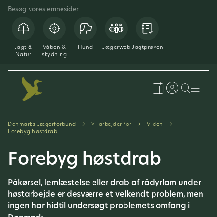
Besøg vores emnesider
Jagt &
Våben &
Hund
Jægerweb
Jagtprøven
Natur
skydning
Danmarks Jægerforbund
Vi arbejder for
Viden
Forebyg høstdrab
Forebyg høstdrab
Påkørsel, lemlæstelse eller drab af rådyrlam under
høstarbejde er desværre et velkendt problem, men
ingen har hidtil undersøgt problemets omfang i