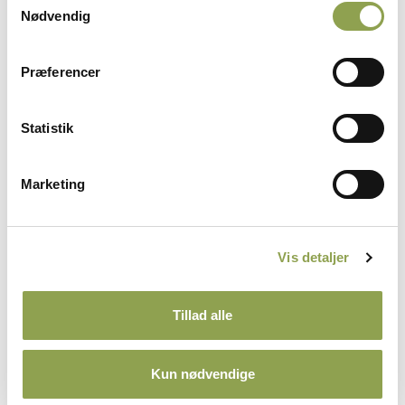
Nødvendig
Herunder kan du desuden læse et udpluk af
yderligere artikler og rapporter, som Danmarks
Præferencer
Jægerforbund har arbejdet med inden for emnet:
Statistik
ANNONCE
Marketing
Artikler og rapporter om høstdrab
Vis detaljer
Du kan også se vores film om, hvad du selv kan
Tillad alle
gøre for at afværge høstdrab her.
Kun nødvendige