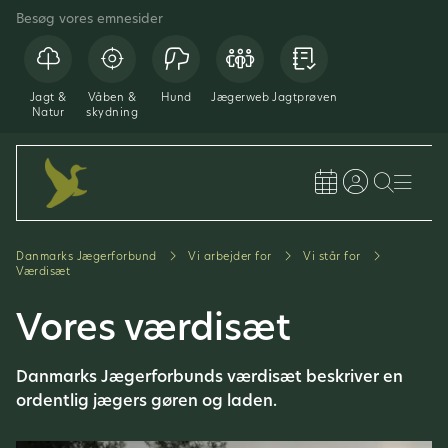
Besøg vores emnesider
Jagt &
Våben &
Hund
Jægerweb
Jagtprøven
Natur
skydning
Danmarks Jægerforbund
Vi arbejder for
Vi står for
Værdisæt
Vores værdisæt
Danmarks Jægerforbunds værdisæt beskriver en
ordentlig jægers gøren og laden.