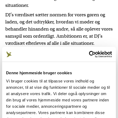
situationer.
DJ’s værdisæt sætter normen for vores gøren og
laden, og det udtrykker, hvordan vi møder og
behandler hinanden og andre, så alle oplever vores
samspil som ordentligt. Ambitionen er, at DJ’s
værdisæt efterleves af alle i alle situationer.
Vi bruger DJ’s værdisæt til at fastholde vores fælles
norm for, hvad der er ordentligt, og når vi søger
retningslinjer for den gode gøren og laden. Vi tager
Denne hjemmeside bruger cookies
også udgangspunkt i DJ’s værdisæt, når vi
forventningsafstemmer og evaluerer handlinger,
Vi bruger cookies til at tilpasse vores indhold og
annoncer, til at vise dig funktioner til sociale medier og til
undladelse af handlinger og de bagvedliggende
at analysere vores trafik. Vi deler også oplysninger om
hensigter.
din brug af vores hjemmeside med vores partnere inden
Vi har et fælles ansvar for at udleve værdierne, og
for sociale medier, annonceringspartnere og
det er en fælles opgave at hjælpe hinanden med at
analysepartnere. Vores partnere kan kombinere disse