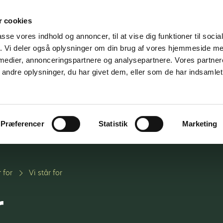
 cookies
passe vores indhold og annoncer, til at vise dig funktioner til soci
fik. Vi deler også oplysninger om din brug af vores hjemmeside m
 medier, annonceringspartnere og analysepartnere. Vores partne
ndre oplysninger, du har givet dem, eller som de har indsamlet 
jder for
Vi tilbyder
Om os
K
medier
Præferencer
Statistik
Marketing
 for
Vi står for
r