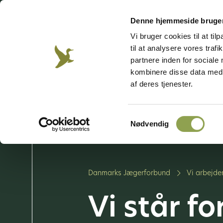
Besøg vores emnesider
Denne hjemmeside bruger
Vi bruger cookies til at til
til at analysere vores tra
Jagt &
Våben &
Hund
Jægerweb
Jagtprøven
Natur
skydning
partnere inden for sociale
kombinere disse data med a
af deres tjenester.
Bliv jæger
Vi arbe
Samtykkevalg
Vores 
Nødvendig
Danmarks Jægerforbund
Vi arbejder
Vi står fo