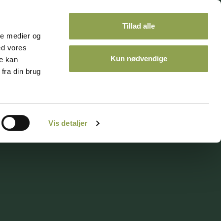
Tillad alle
ale medier og
ed vores
Kun nødvendige
re kan
fra din brug
ontakt
Kalender
Vis detaljer