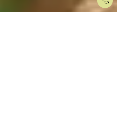
Har du spørgsmål?
Morten Sinding-Jensen
Chefkonsulent, public affairs
Send en mail
88 88 75 56