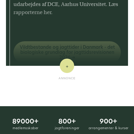
udarbejdes af DCE, Aarhus Universitet. Læs
rapporterne her.
Vildtbestande og jagttider i Danmark - det
biologiske grundlag for jagttidsrevisionen
2026 ➜
+
Vildtbestande og jagttider i Danmark - det
ANNONCE
biologiske grundlag for jagttidsrevisionen
2022 ➜
Jagttidsrevision for udvalgte arter 2022 ➜
Vurdering af jagtens bæredygtighed for
89000+
800+
900+
husmår ➜
medlemsskaber
jagtforeninger
arrangementer & kurser