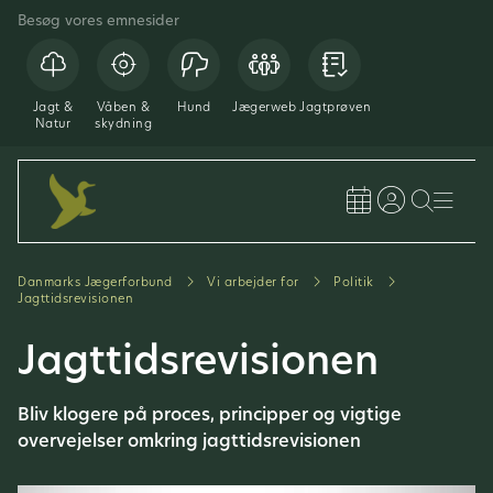
Besøg vores emnesider
Jagt &
Våben &
Hund
Jægerweb
Jagtprøven
Natur
skydning
Danmarks Jægerforbund
Vi arbejder for
Politik
Jagttidsrevisionen
Jagttidsrevisionen
Bliv klogere på proces, principper og vigtige
overvejelser omkring jagttidsrevisionen