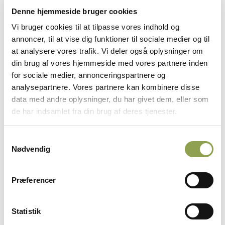
Proces for revision af
Denne hjemmeside bruger cookies
jagttiderne
Vi bruger cookies til at tilpasse vores indhold og
annoncer, til at vise dig funktioner til sociale medier og til
De nye jagttider skulle have trådt i kraft den
at analysere vores trafik. Vi deler også oplysninger om
1. juli 2026, men er forsinket på grund af
din brug af vores hjemmeside med vores partnere inden
valg og regeringsdannelse.
for sociale medier, annonceringspartnere og
analysepartnere. Vores partnere kan kombinere disse
Forud er gået følgende proces:
data med andre oplysninger, du har givet dem, eller som
Efterår 2023:
Lokale møder i kredsene om
de har indsamlet fra din brug af deres tjenester.
vildtforvaltning og jagttidsrevision.
Samtykkevalg
2023/2024:
Udpegning af arter, der muligvis
Nødvendig
skal være genstand for revision. Drøftelse af
arterne og endelig indstilling sker fra
Præferencer
jagttidsgruppen i Vildtforvaltningsrådet.
+
2023:
Vi indhenter input til de lokale
Statistik
jagttider fra berørte jægerråd.
Forudsætninger for