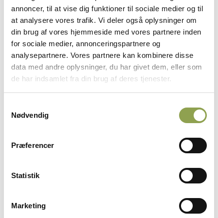
medbringe en skydestok eller anvende skydestige.
annoncer, til at vise dig funktioner til sociale medier og til
at analysere vores trafik. Vi deler også oplysninger om
Kontakt os for en snak.
din brug af vores hjemmeside med vores partnere inden
for sociale medier, annonceringspartnere og
analysepartnere. Vores partnere kan kombinere disse
data med andre oplysninger, du har givet dem, eller som
Jagtriffel: Kom godt i gang
de har indsamlet fra din brug af deres tjenester.
Samtykkevalg
At vælge den rigtige riffel, det rette kaliber
Nødvendig
og en passende kikkert kræver, at du kender
dine behov – især som ny riffeljæger.
Danmarks Jægerforbund kan klæde dig på
Præferencer
til at træffe de rigtige valg fra start.
På siden "Valg af riffel og ammunition" får du
Statistik
indsigt i fordele og ulemper ved de mest
almindelige kalibre, hvordan du undgår
Marketing
rekylskræk, og hvad du skal være
opmærksom på, når du vælger optik. Du får