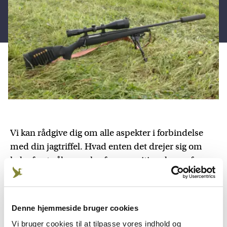
Vi kan rådgive dig om alle aspekter i forbindelse
med din jagtriffel. Hvad enten det drejer sig om
køb af nyt våben, valg af ammunition, brug af
lyddæmper eller optimal vedligehold.
Når du skal levere et præcist riffelskud, handler det
om at få så meget støtte på riffel og krop, så
Denne hjemmeside bruger cookies
rystelser ikke overføres til riflen. Du bør derfor altid
Vi bruger cookies til at tilpasse vores indhold og