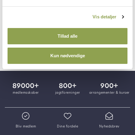
også en introduktion til blyfri ammunition, og
hvorfor prøveskydning med forskellige
Vis detaljer
patroner er vigtig for at sikre præcision.
Tillad alle
Valg af riffel og ammunition ➜
Kun nødvendige
89000+
800+
900+
medlemsskaber
jagtforeninger
arrangementer & kurser
Bliv medlem
Dine fordele
Nyhedsbrev