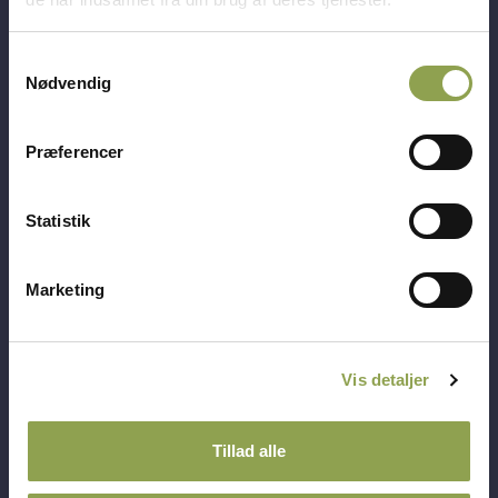
Samtykkevalg
Nødvendig
Bliv medlem
Dine fordele
Nyhedsbrev
Præferencer
Statistik
Marketing
Adresse
Vis detaljer
Telefontid
Jagtens Hus
Tillad alle