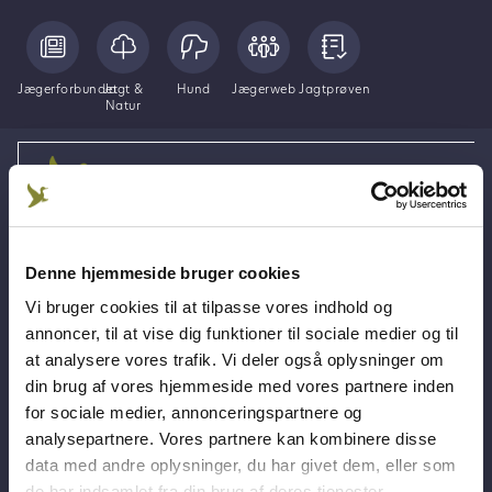
Jægerforbundet
Jagt &
Hund
Jægerweb
Jagtprøven
Natur
Våben & skydning
Viden om våben
Haglgevær
Denne hjemmeside bruger cookies
Vi bruger cookies til at tilpasse vores indhold og
Haglgevær
annoncer, til at vise dig funktioner til sociale medier og til
at analysere vores trafik. Vi deler også oplysninger om
din brug af vores hjemmeside med vores partnere inden
for sociale medier, annonceringspartnere og
analysepartnere. Vores partnere kan kombinere disse
89000+
800+
900+
data med andre oplysninger, du har givet dem, eller som
medlemsskaber
jagtforeninger
arrangementer & kurser
de har indsamlet fra din brug af deres tjenester.