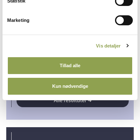
Vindere i jægersporting
Statistik
Alle resultater ➜
Marketing
Vis detaljer
Hall of Fame jagtbue
Tillad alle
Vindere i jagtbue
Kun nødvendige
Alle resultater ➜