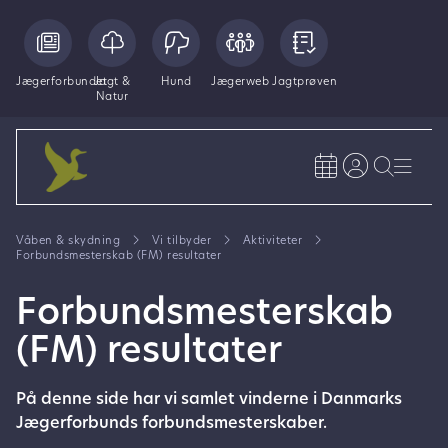
Jægerforbundet
Jagt &
Hund
Jægerweb
Jagtprøven
Natur
Våben & skydning
Vi tilbyder
Aktiviteter
Forbundsmesterskab (FM) resultater
Forbundsmesterskab
(FM) resultater
På denne side har vi samlet vinderne i Danmarks
Jægerforbunds forbundsmesterskaber.