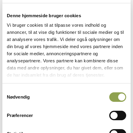
Hall of Fame jægertrap
Denne hjemmeside bruger cookies
Vi bruger cookies til at tilpasse vores indhold og
Vindere i jægertrap
annoncer, til at vise dig funktioner til sociale medier og til
at analysere vores trafik. Vi deler også oplysninger om
Alle resultater ➜
din brug af vores hjemmeside med vores partnere inden
for sociale medier, annonceringspartnere og
analysepartnere. Vores partnere kan kombinere disse
data med andre oplysninger, du har givet dem, eller som
de har indsamlet fra din brug af deres tjenester.
ANNONCE
Samtykkevalg
Nødvendig
Hall of Fame jægersporting
Præferencer