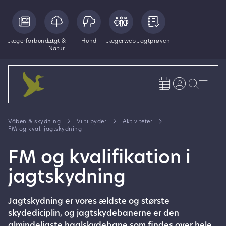
Jægerforbundet
Jagt &
Hund
Jægerweb
Jagtprøven
Natur
Våben & skydning
Vi tilbyder
Aktiviteter
FM og kval. jagtskydning
FM og kvalifikation i
jagtskydning
Jagtskydning er vores ældste og største
skydediciplin, og jagtskydebanerne er den