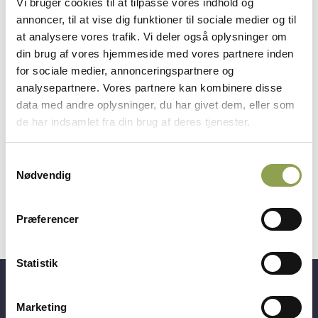
Vi bruger cookies til at tilpasse vores indhold og
skytten og flyver væk i én lige linje, sideduer fra
annoncer, til at vise dig funktioner til sociale medier og til
henholdsvis højre og venstre, som passerer skytten
at analysere vores trafik. Vi deler også oplysninger om
på 25 meters afstand eller spidsduer, som kastes
din brug af vores hjemmeside med vores partnere inden
spidst 8 meter over hovedet på skytten.
for sociale medier, annonceringspartnere og
analysepartnere. Vores partnere kan kombinere disse
En serie i jagtskydning kan bestå af enten 24 duer,
data med andre oplysninger, du har givet dem, eller som
hvor der skydes 6 duer fra hver af de 4
de har indsamlet fra din brug af deres tjenester.
standpladser eller 40 duer, hvor der skydes 10
duer fra hver standplads. Duerne kastes både som
Samtykkevalg
enkeltduer eller to duer samtidig (dublee).
Nødvendig
Præferencer
Statistik
Få adgang til alt indhold &
Marketing