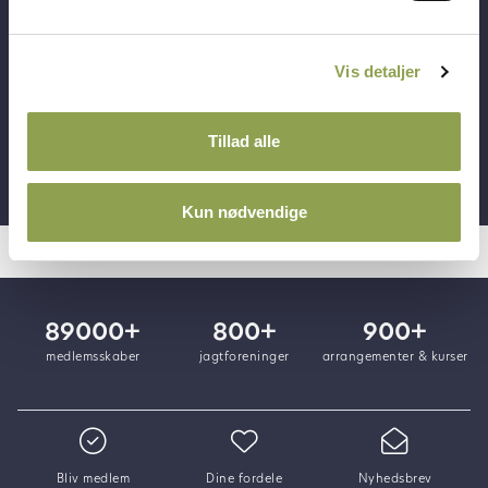
mange fordele
Vis detaljer
Log ind ➜
Tillad alle
Bliv medlem ➜
Kun nødvendige
89000+
800+
900+
medlemsskaber
jagtforeninger
arrangementer & kurser
Bliv medlem
Dine fordele
Nyhedsbrev