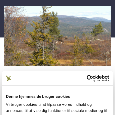
Det primære formål med elgskydeprøven er at
forbedre den enkelte jægers formåen til at skyde på
Denne hjemmeside bruger cookies
jagt til løbende vildt.
Vi bruger cookies til at tilpasse vores indhold og
Elgskyttemærket findes i bronze, sølv og guld. For
annoncer, til at vise dig funktioner til sociale medier og til
at opnå mærket skal jægeren skyde til stillestående