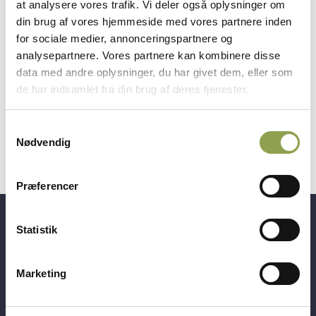
at analysere vores trafik. Vi deler også oplysninger om
og løbende elg på 80 meter. I Danmark tillades det,
din brug af vores hjemmeside med vores partnere inden
at der også kan skydes på 100 meters afstand.
for sociale medier, annonceringspartnere og
Skydebaner med kortere afstande kan også
analysepartnere. Vores partnere kan kombinere disse
godkendes, dog med mindre skiver og kortere
data med andre oplysninger, du har givet dem, eller som
område hvor skiven er synlig. Ligeledes kan
de har indsamlet fra din brug af deres tjenester.
skydebiografer godkendes til elgskydeprøven.
Samtykkevalg
Nødvendig
Præferencer
Statistik
Få adgang til alt indhold &
mange fordele
Marketing
Log ind ➜