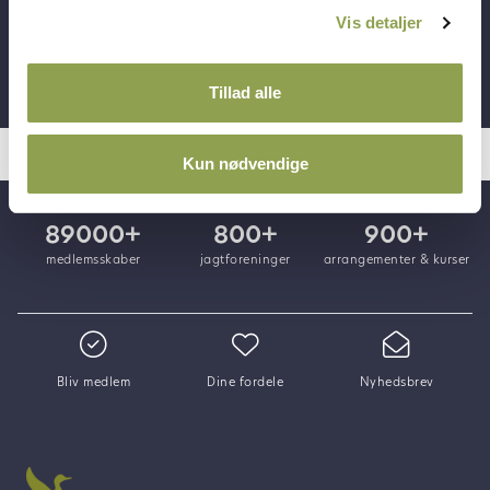
Vis detaljer
Bliv medlem ➜
Tillad alle
Kun nødvendige
89000+
800+
900+
medlemsskaber
jagtforeninger
arrangementer & kurser
Bliv medlem
Dine fordele
Nyhedsbrev