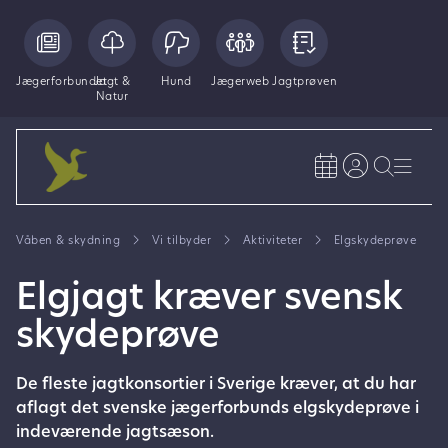
Jægerforbundet
Jagt &
Hund
Jægerweb
Jagtprøven
Natur
Våben & skydning
Vi tilbyder
Aktiviteter
Elgskydeprøve
Elgjagt kræver svensk
skydeprøve
De fleste jagtkonsortier i Sverige kræver, at du har
aflagt det svenske jægerforbunds elgskydeprøve i
indeværende jagtsæson.