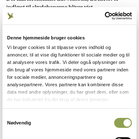
indlæst til skydebanerne bliver vist.
Klik her for et større kort
Denne hjemmeside bruger cookies
Vi bruger cookies til at tilpasse vores indhold og
OBS! Hvis du besøger siden fra en telefon, kan du
annoncer, til at vise dig funktioner til sociale medier og til
med fordel klikke på linket herover for at åbne
at analysere vores trafik. Vi deler også oplysninger om
kortet i fuld størrelse.
din brug af vores hjemmeside med vores partnere inden
for sociale medier, annonceringspartnere og
analysepartnere. Vores partnere kan kombinere disse
ANNONCE
data med andre oplysninger, du har givet dem, eller som
de har indsamlet fra din brug af deres tjenester.
Samtykkevalg
Nødvendig