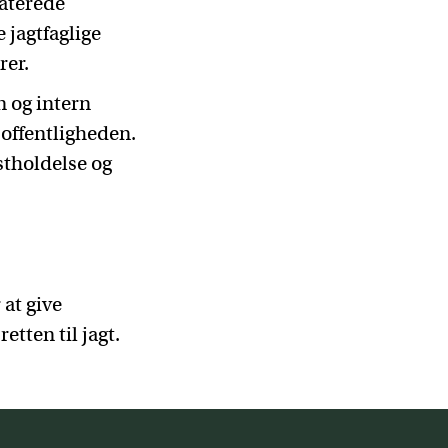
laterede
 jagtfaglige
rer.
 og intern
offentligheden.
stholdelse og
 at give
etten til jag
t.