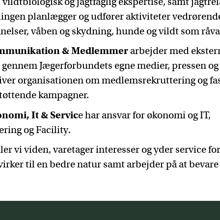
, vildtbiologisk og jagtfaglig ekspertise, samt jagtre
elingen planlægger og udfører aktiviteter vedrørende
nelser, våben og skydning, hunde og vildt som råva
ommunikation & Medlemmer
arbejder med ekstern
gennem Jægerforbundets egne medier, pressen og 
iver organisationen om medlemsrekruttering og fa
støttende kampagner.
nomi, It & Servic
e har ansvar for økonomi og IT,
ring og Facility.
 vi viden, varetager interesser og yder service for
irker til en bedre natur samt arbejder på at bevare r