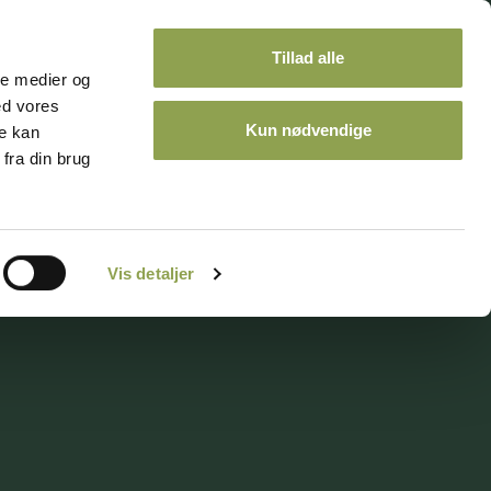
Tillad alle
ale medier og
ed vores
Kun nødvendige
re kan
fra din brug
ontakt
Kalender
Vis detaljer