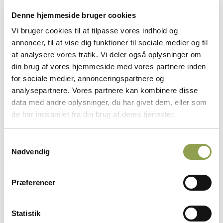
velkommen til at kontakte os, så hjælper vi dig
Denne hjemmeside bruger cookies
gerne videre.
Vi bruger cookies til at tilpasse vores indhold og
Alt indhold fra Danmarks Jægerforbunds medier er
annoncer, til at vise dig funktioner til sociale medier og til
underlagt loven om ophavsret. Derfor må eksterne
at analysere vores trafik. Vi deler også oplysninger om
gerne gengive citater fra vores indhold, så længe
din brug af vores hjemmeside med vores partnere inden
ophavsretslovens regler overholdes. Læs mere
for sociale medier, annonceringspartnere og
nedenfor, under retningslinjer for brug af
analysepartnere. Vores partnere kan kombinere disse
Danmarks Jægerforbunds indhold.
data med andre oplysninger, du har givet dem, eller som
de har indsamlet fra din brug af deres tjenester.
Retningslinjer for brug af Danmarks
Samtykkevalg
Jægerforbunds indhold
Nødvendig
Præferencer
Pressefotos
Statistik