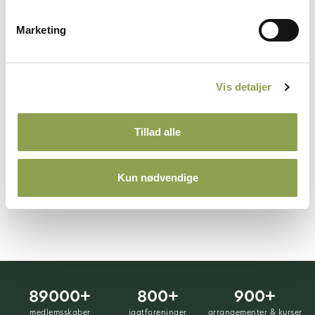
Her kan du finde en række pressefotos fra
Marketing
Danmarks Jægerforbund og af jagt i
almindelighed. Du må gerne bruge
billederne, hvis du krediterer Danmarks
Jægerforbund.
Vis detaljer
Gå til pressefotos ➜
Tillad alle
Kun nødvendige
ANNONCE
89000+
800+
900+
medlemsskaber
jagtforeninger
arrangementer & kurser