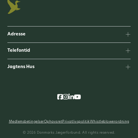
Adresse
Telefontid
Jagtens Hus
Medlemsbetingelser
Ophavsret
Privatlivspolitik
Whistleblowerordning
© 2026 Danmarks Jægerforbund. All rights reserved.