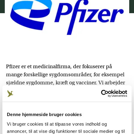
Pfizer er et medicinalfirma, der fokuserer på
mange forskellige sygdomsområder, for eksempel
sjældne sygdomme, kræft og vacciner. Vi arbejder
både med rådgivning om vores medicin til
sundhedsfagligt personale, men også med
sygdomsoplysning til borgerne.
Denne hjemmeside bruger cookies
Vi laver blandt andet sygdomsoplysning om
Vi bruger cookies til at tilpasse vores indhold og
forebyggelse af flåtoverførte sygdomme, og her er
annoncer, til at vise dig funktioner til sociale medier og til
jægere en naturlig gruppe at fokusere på. Som