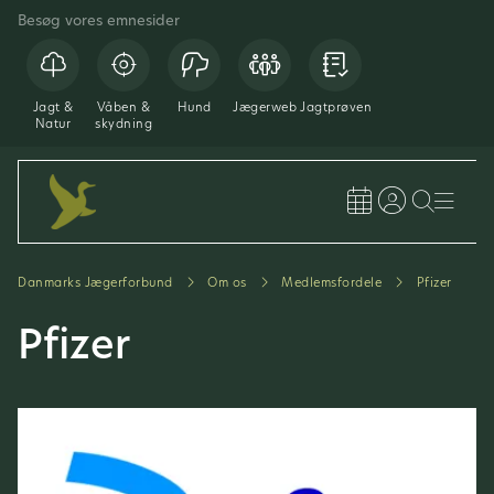
Besøg vores emnesider
Jagt &
Våben &
Hund
Jægerweb
Jagtprøven
Natur
skydning
Danmarks Jægerforbund
Om os
Medlemsfordele
Pfizer
Pfizer