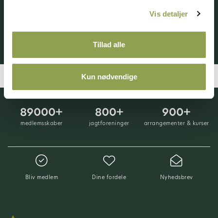
Log ind ➜
Vis detaljer
Bliv medlem ➜
Tillad alle
Kun nødvendige
89000+
800+
900+
medlemsskaber
jagtforeninger
arrangementer & kurser
Bliv medlem
Dine fordele
Nyhedsbrev