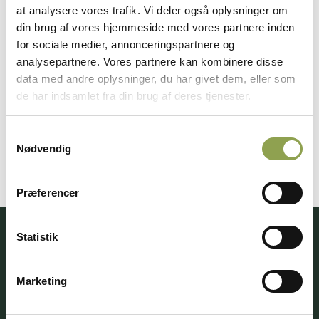
at analysere vores trafik. Vi deler også oplysninger om
jæger kan du have øget risiko for flåtbid og
din brug af vores hjemmeside med vores partnere inden
flåtoverførte sygdomme, da du opholder dig meget
for sociale medier, annonceringspartnere og
i naturen og ofte i områder med mange flåter.
analysepartnere. Vores partnere kan kombinere disse
data med andre oplysninger, du har givet dem, eller som
Flåter er ikke farlige i sig selv, men de kan blive det,
de har indsamlet fra din brug af deres tjenester.
fordi de kan overføre sygdomsfremkaldende virus
og bakterier …
Samtykkevalg
Nødvendig
Præferencer
Statistik
Få adgang til alt indhold &
mange fordele
Marketing