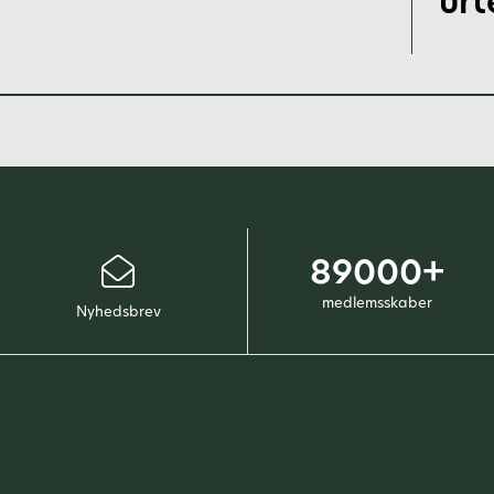
urt
89000+
medlemsskaber
Nyhedsbrev