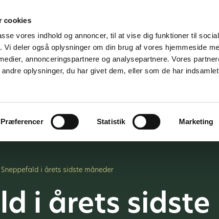
 cookies
passe vores indhold og annoncer, til at vise dig funktioner til soci
fik. Vi deler også oplysninger om din brug af vores hjemmeside m
 medier, annonceringspartnere og analysepartnere. Vores partne
ndre oplysninger, du har givet dem, eller som de har indsamlet 
jder for
Vi tilbyder
Om os
K
medier
Præferencer
Statistik
Marketing
 Sneppefald i årets sidste måneder
d i årets sidst