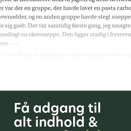
 var der en gruppe, der havde lavet en pasta car
ewnødder, og en anden gruppe havde stegt sneppe 
e sig godt. Det var samtidig første gang, jeg smagte
nedlagt en skovsneppe. Den ligger stadig i fryseren
pes. - –
t til en idé om at kombinere skovsneppens dybe s
Få adgang til
alt indhold &