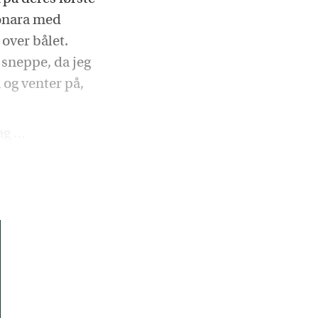
bonara med
over bålet.
 sneppe, da jeg
 og venter på,
mag …