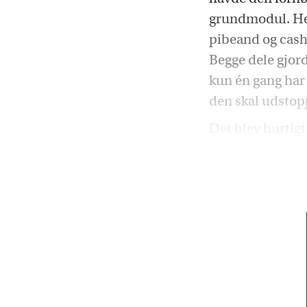
grundmodul. Her
pibeand og cash
Begge dele gjord
kun én gang har 
den skal udstop
Det blev hurtig