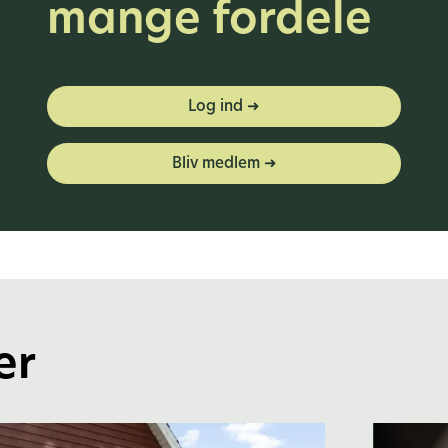
mange fordele
Log ind ➜
Bliv medlem ➜
er