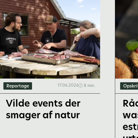
17.06.2026
8 min.
Reportage
Opskri
Vilde events der
Rå
smager af natur
wa
es