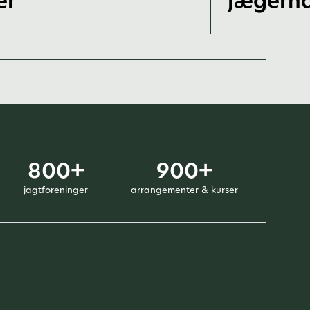
er
jægerh
800+
900+
jagtforeninger
arrangementer & kurser