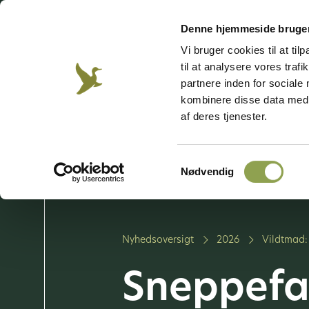
Besøg vores emnesider
Denne hjemmeside bruger
Vi bruger cookies til at til
til at analysere vores tra
Jagt &
Våben &
Hund
Jægerweb
Jagtprøven
Natur
skydning
partnere inden for sociale
kombinere disse data med a
af deres tjenester.
Bliv jæger
Vi arbe
Samtykkevalg
Vores 
Nødvendig
Nyhedsoversigt
2026
Vildtmad:
Sneppefal