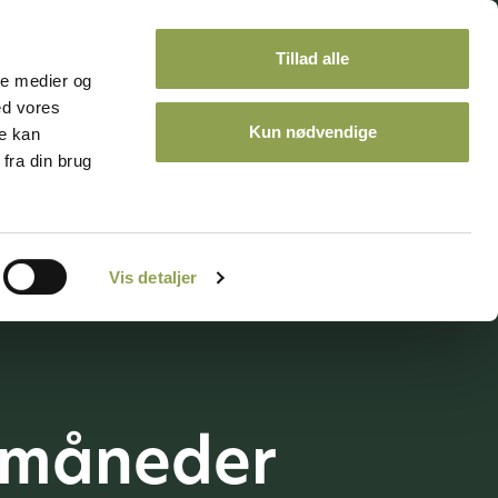
Tillad alle
ale medier og
ed vores
Kun nødvendige
re kan
fra din brug
ontakt
Kalender
Vis detaljer
e måneder