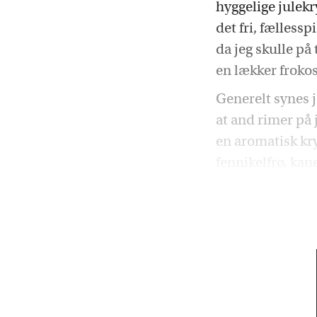
hyggelige julekr
det fri, fælless
da jeg skulle på
en lækker frokos
Generelt synes j
at and rimer på 
en aromatisk kr
fennikelfrø, ka