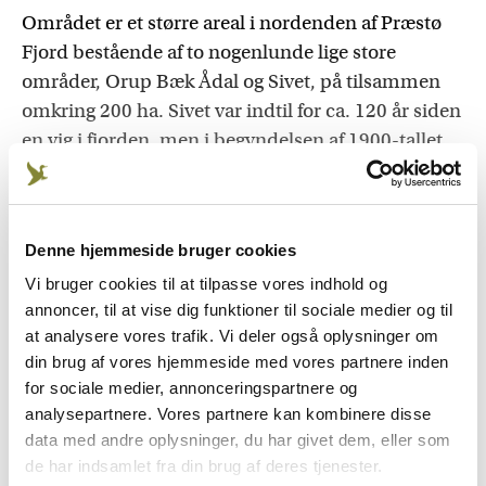
Området er et større areal i nordenden af Præstø
Fjord bestående af to nogenlunde lige store
områder, Orup Bæk Ådal og Sivet, på tilsammen
omkring 200 ha. Sivet var indtil for ca. 120 år siden
en vig i fjorden, men i begyndelsen af 1900-tallet
etablerede man et dige med en sluse ud mod
fjorden. Dette skulle forhindre oversvømmelser af
engarealerne ved højvande, men området blev
Denne hjemmeside bruger cookies
alligevel, særligt i vinterhalvåret, oversvømmet af
Orup Bæk, der løber igennem. For når slusen
Vi bruger cookies til at tilpasse vores indhold og
annoncer, til at vise dig funktioner til sociale medier og til
lukkede for vand fra fjorden, kunne bækkens vand
at analysere vores trafik. Vi deler også oplysninger om
ikke løbe ud i fjorden, og den gik over sine bredder.
din brug af vores hjemmeside med vores partnere inden
I mange …
for sociale medier, annonceringspartnere og
analysepartnere. Vores partnere kan kombinere disse
data med andre oplysninger, du har givet dem, eller som
de har indsamlet fra din brug af deres tjenester.