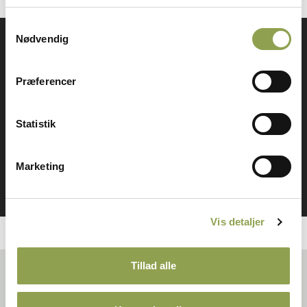
Samtykkevalg
Nødvendig
Få adgang til alt indhold &
mange fordele
Præferencer
Statistik
Log ind ➜
Marketing
Bliv medlem ➜
Vis detaljer
Tillad alle
Relaterede artikler