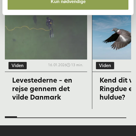
Kun nødvendige
Viden
Viden
16.01.2026
13 min.
Levestederne – en
Kend dit vi
rejse gennem det
Ringdue ell
vilde Danmark
huldue?