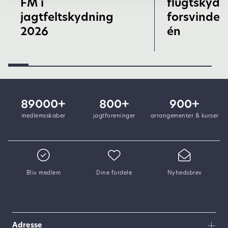
FM i
flugtskyd
jagtfeltskydning
forsvinder 
2026
én
89000+
800+
900+
medlemsskaber
jagtforeninger
arrangementer & kurser
Bliv medlem
Dine fordele
Nyhedsbrev
Adresse