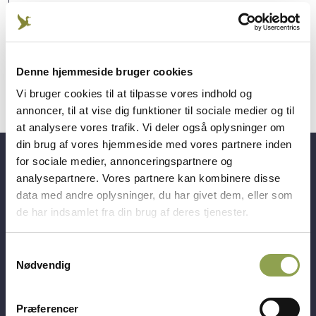
Produceret af DJ i samarbejde med SGAV.
Denne hjemmeside bruger cookies
Vi bruger cookies til at tilpasse vores indhold og
annoncer, til at vise dig funktioner til sociale medier og til
at analysere vores trafik. Vi deler også oplysninger om
din brug af vores hjemmeside med vores partnere inden
for sociale medier, annonceringspartnere og
Få adgang til alt indhold &
analysepartnere. Vores partnere kan kombinere disse
mange fordele
data med andre oplysninger, du har givet dem, eller som
de har indsamlet fra din brug af deres tjenester.
Log ind ➜
Samtykkevalg
Nødvendig
Bliv medlem ➜
Præferencer