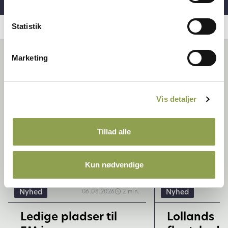
Statistik
Marketing
Relaterede artikler
Vis detaljer
Tillad alle
Kun nødvendige
Nyhed
Nyhed
06.08.2026
2 min.
Ledige pladser til
Lollands