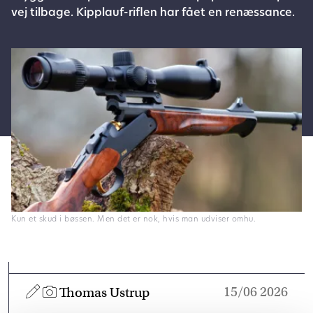
vej tilbage. Kipplauf-riflen har fået en renæssance.
Kun et skud i bøssen. Men det er nok, hvis man udviser omhu.
15/06 2026
Thomas Ustrup