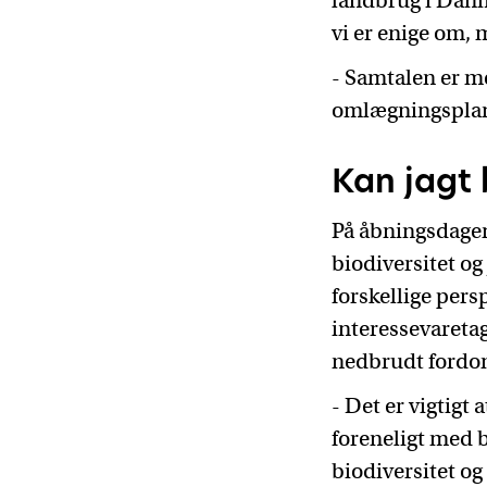
landbrug i Danm
vi er enige om, 
- Samtalen er me
omlægningsplaner
Kan jagt 
På åbningsdagen
biodiversitet o
forskellige persp
interessevaretag
nedbrudt fordom
- Det er vigtigt 
foreneligt med b
biodiversitet og