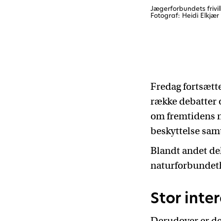
Jægerforbundets frivil
Fotograf: Heidi Elkjær
Fredag fortsætt
række debatter
om fremtidens n
beskyttelse samt
Blandt andet de
naturforbundeth
Stor inte
Derudover er der