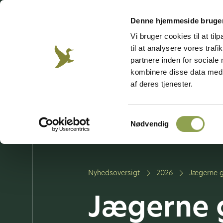
Besøg vores emnesider
Denne hjemmeside bruger
Vi bruger cookies til at til
til at analysere vores tra
Jagt &
Våben &
Hund
Jægerweb
Jagtprøven
Natur
skydning
partnere inden for sociale
kombinere disse data med a
af deres tjenester.
Bliv jæger
Vi arbe
Samtykkevalg
Vores 
Nødvendig
Nyhedsoversigt
2026
Jægerne g
Jægerne g