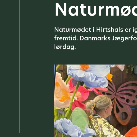
Naturmø
Naturmødet i Hirtshals er i
fremtid. Danmarks Jægerfor
lørdag.