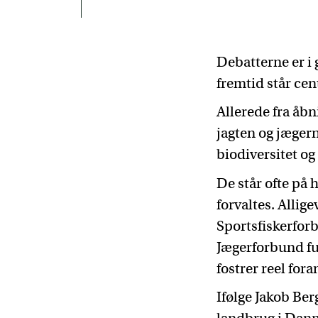
Debatterne er i
fremtid står cen
Allerede fra åbn
jagten og jægern
biodiversitet og
De står ofte på 
forvaltes. Alli
Sportsfiskerfor
Jægerforbund fu
fostrer reel for
Ifølge Jakob Ber