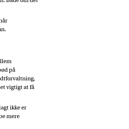
en. Både om det
 når
an.
ellem
bød på
ldtforvaltning,
 vigtigt at få
jagt ikke er
abe mere