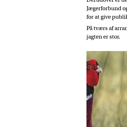
Jægerforbund og 
for at give publ
På tværs af arra
jagten er stor.