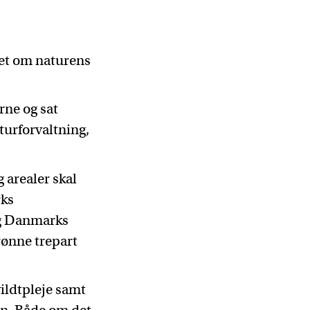
let om naturens
rne og sat
turforvaltning,
g arealer skal
rks
og Danmarks
rønne trepart
vildtpleje samt