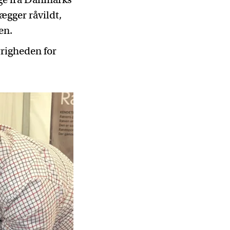
ægger råvildt,
en.
rrigheden for