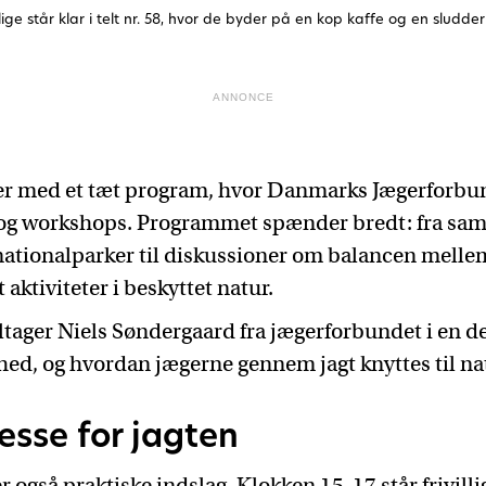
lige står klar i telt nr. 58, hvor de byder på en kop kaffe og en sludd
ANNONCE
er med et tæt program, hvor Danmarks Jægerforbun
 og workshops. Programmet spænder bredt: fra sa
ationalparker til diskussioner om balancen melle
 aktiviteter i beskyttet natur.
ltager Niels Søndergaard fra jægerforbundet i en d
ed, og hvordan jægerne gennem jagt knyttes til na
resse for jagten
 også praktiske indslag. Klokken 15-17 står frivill