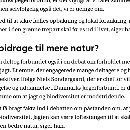
arks Jægerforbund, er det vigtigt at vi taler samm
men selvfølgelig også det, vi er uenige om.
d til at sikre fælles opbakning og lokal forankring,
 i den grønne trepart skal føres ud i livet, siger h
bidrage til mere natur?
 deltog forbundet også i en debat om forholdet m
g jagt. Et emne, der engagerede mange deltagere og 
ektiver. Ifølge Niels Søndergaard, der er chef for vi
else og uddannelse i Danmarks Jægerforbund, er det
me om at jagt og biodiversitet er modstridende.
at få bragt fakta ind i debatten om påstanden om, at 
iodiversitet. Jagten kan være løftestangen til at sk
 en bedre natur, siger han.