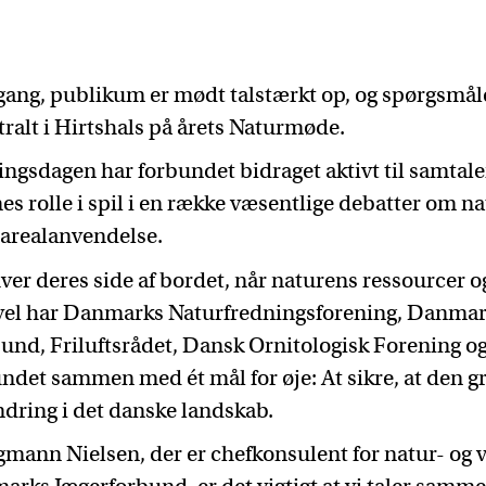
 gang, publikum er mødt talstærkt op, og spørgsmå
tralt i Hirtshals på årets Naturmøde.
ingsdagen har forbundet bidraget aktivt til samtale
es rolle i spil i en række væsentlige debatter om na
 arealanvendelse.
hver deres side af bordet, når naturens ressourcer o
gevel har Danmarks Naturfredningsforening, Danma
bund, Friluftsrådet, Dansk Ornitologisk Forening 
ndet sammen med ét mål for øje: At sikre, at den g
andring i det danske landskab.
gmann Nielsen, der er chefkonsulent for natur- og 