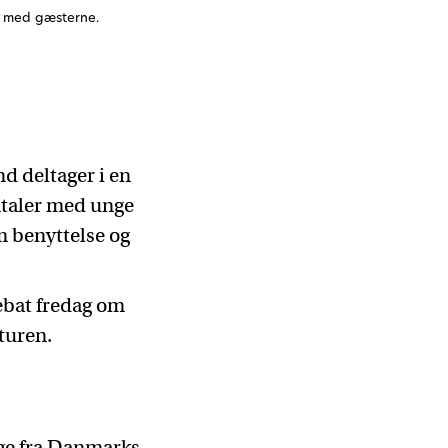
er med gæsterne.
d deltager i en
mtaler med unge
m benyttelse og
ebat fredag om
turen.
ige fra Danmarks