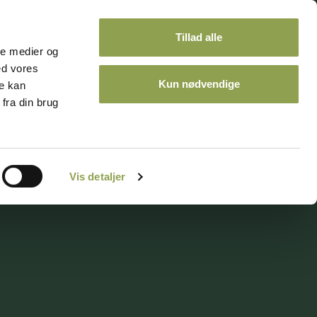
Tillad alle
ale medier og
ed vores
Kun nødvendige
re kan
fra din brug
ontakt
Kalender
Vis detaljer