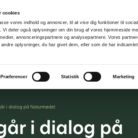
 cookies
passe vores indhold og annoncer, til at vise dig funktioner til soci
fik. Vi deler også oplysninger om din brug af vores hjemmeside m
 medier, annonceringspartnere og analysepartnere. Vores partne
ndre oplysninger, du har givet dem, eller som de har indsamlet 
jder for
Vi tilbyder
Om os
K
medier
Præferencer
Statistik
Marketing
år i dialog på Naturmødet
år i dialog på