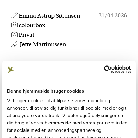
21/04 2026
Emma Astrup Sørensen
colourbox
Privat
Jette Martinussen
Men midt i beundringen ligger et paradoks. For
mens vi fejrer de største bukke, er et af
bukkejagtens grundlæggende principper faktisk at
Denne hjemmeside bruger cookies
udøve målrettet afskydning, hvor unge og mindre
Vi bruger cookies til at tilpasse vores indhold og
egnede bukke samt ældre, afgående individer
annoncer, til at vise dig funktioner til sociale medier og til
indgår som en naturlig del af en sund
at analysere vores trafik. Vi deler også oplysninger om
din brug af vores hjemmeside med vores partnere inden
aldersstruktur. Bukkejagten er – eller burde være –
for sociale medier, annonceringspartnere og
et redskab til forvaltning, hvor der er et særligt
analysepartnere. Vores partnere kan kombinere disse