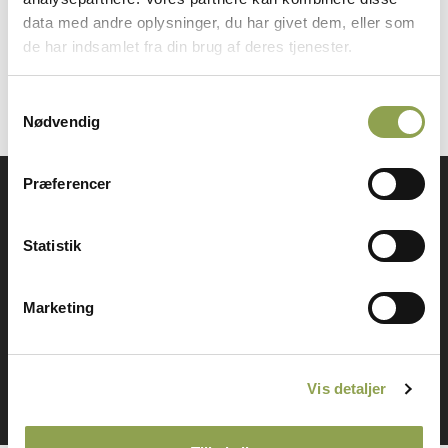
fokus på, at svagere individer tages ud af
data med andre oplysninger, du har givet dem, eller som
bestanden, så bestandens sundhed styrkes på sigt.
de har indsamlet fra din brug af deres tjenester.
Samtykkevalg
Nødvendig
Præferencer
Få adgang til alt indhold &
mange fordele
Statistik
Marketing
Log ind ➜
Bliv medlem ➜
Vis detaljer