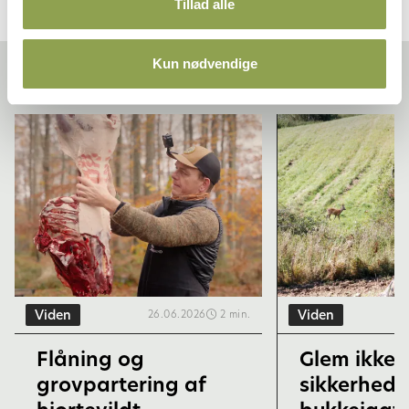
Tillad alle
Kun nødvendige
Relaterede artikler
Viden
Viden
26.06.2026
2 min.
Flåning og
Glem ikke
grovpartering af
sikkerhede