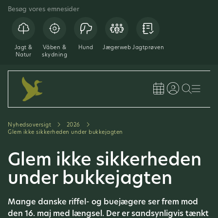
Besøg vores emnesider
Jagt &
Våben &
Hund
Jægerweb
Jagtprøven
Natur
skydning
Nyhedsoversigt
2026
Glem ikke sikkerheden under bukkejagten
Glem ikke sikkerheden
under bukkejagten
Mange danske riffel- og buejægere ser frem mod
den 16. maj med længsel. Der er sandsynligvis tænkt