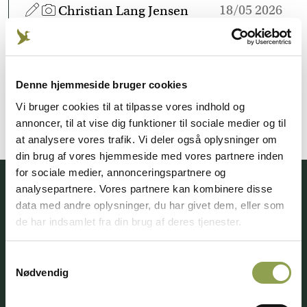
18/05 2026
Christian Lang Jensen
Produceret af DJ i samarbejde med SGAV.
Denne hjemmeside bruger cookies
Vi bruger cookies til at tilpasse vores indhold og
annoncer, til at vise dig funktioner til sociale medier og til
at analysere vores trafik. Vi deler også oplysninger om
din brug af vores hjemmeside med vores partnere inden
for sociale medier, annonceringspartnere og
analysepartnere. Vores partnere kan kombinere disse
Få adgang til alt indhold &
data med andre oplysninger, du har givet dem, eller som
mange fordele
de har indsamlet fra din brug af deres tjenester.
Samtykkevalg
Nødvendig
Log ind ➜