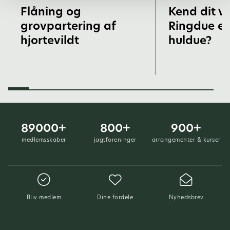
Flåning og
Kend dit vi
grovpartering af
Ringdue ell
hjortevildt
huldue?
89000+
800+
900+
medlemsskaber
jagtforeninger
arrangementer & kurser
Bliv medlem
Dine fordele
Nyhedsbrev