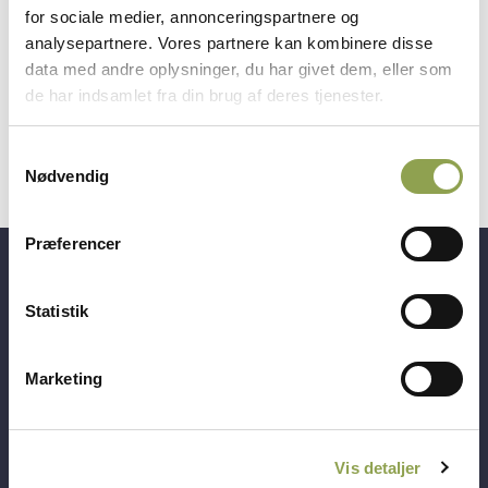
deltagere hurtigt bliver en del af fællesskabet. En
for sociale medier, annonceringspartnere og
enkelt deltager havde på grund af andre
analysepartnere. Vores partnere kan kombinere disse
forpligtelser valgt at skyde sine gældende serier
data med andre oplysninger, du har givet dem, eller som
allerede …
de har indsamlet fra din brug af deres tjenester.
Samtykkevalg
Nødvendig
Præferencer
Få adgang til alt indhold &
Statistik
mange fordele
Marketing
Log ind ➜
Vis detaljer
Bliv medlem ➜