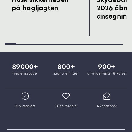
Husk sikkerheden
Skydebane
på hagljagten
2026 åbner
ansøgninger
89000+
800+
900+
medlemsskaber
jagtforeninger
arrangementer & kurser
Bliv medlem
Dine fordele
Nyhedsbrev