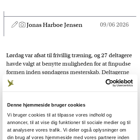
09/06 2026
Jonas Harboe Jensen
Lørdag var afsat til frivillig træning, og 27 deltagere
havde valgt at benytte muligheden for at finpudse
formen inden søndagens mesterskab. Deltagerne
var på forhånd fordelt på hold og havde god tid på
hver disciplin til at kontrollere udstyr, få de sidste
detaljer på plads og finde rytmen.
Denne hjemmeside bruger cookies
Der blev trænet koncentreret på samtlige baner,
Vi bruger cookies til at tilpasse vores indhold og
men der var også tid til erfaringsudveksling og godt
annoncer, til at vise dig funktioner til sociale medier og til
kammeratskab. Netop det sociale element er en
at analysere vores trafik. Vi deler også oplysninger om
fast bestanddel af arrangementet, hvor nye
din brug af vores hjemmeside med vores partnere inden