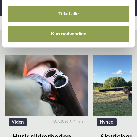
Tillad alle
Kun nødvendige
Relaterede artikler
Viden
Nyhed
14.07.2026
4 min.