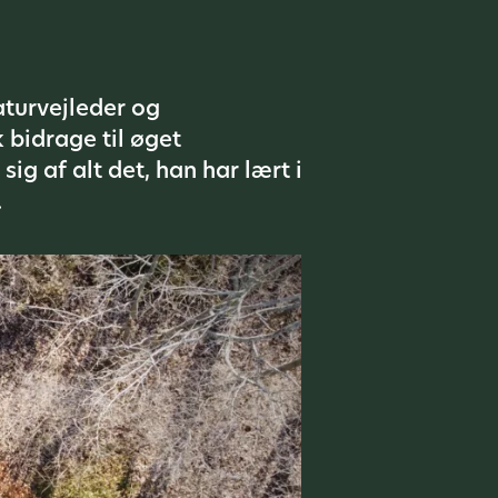
aturvejleder og
bidrage til øget
g af alt det, han har lært i
.