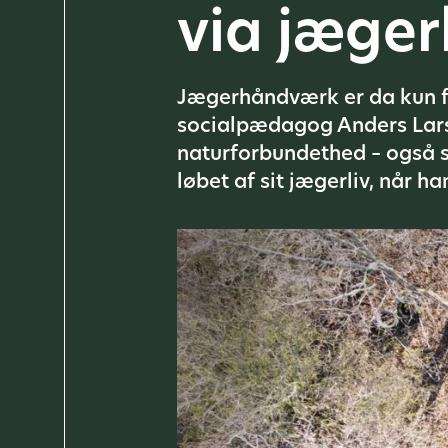
via jæge
Jægerhåndværk er da kun fo
socialpædagog Anders Lars
naturforbundethed – også se
løbet af sit jægerliv, når 