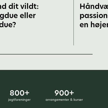
d dit vildt:
Håndvæ
gdue eller
passion
ldue?
en høje
800+
900+
jagtforeninger
arrangementer & kurser