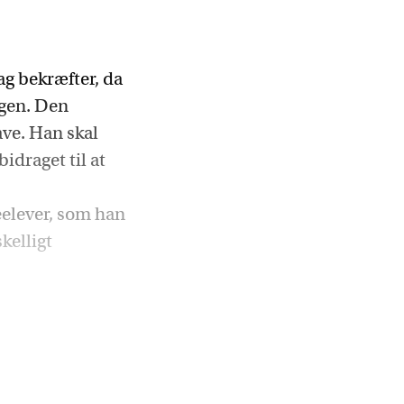
ag bekræfter, da
agen. Den
ave. Han skal
idraget til at
elever, som han
kelligt