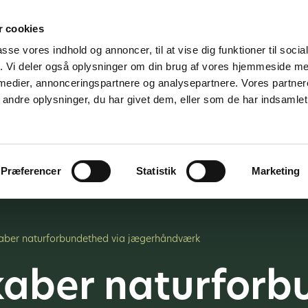
 cookies
passe vores indhold og annoncer, til at vise dig funktioner til soci
fik. Vi deler også oplysninger om din brug af vores hjemmeside m
 medier, annonceringspartnere og analysepartnere. Vores partne
ndre oplysninger, du har givet dem, eller som de har indsamlet 
jder for
Vi tilbyder
Om os
K
medier
Præferencer
Statistik
Marketing
aber naturforbundethed via jægerhåndværk
kaber naturforb