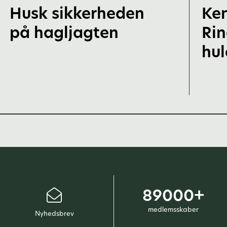
Husk sikkerheden
Ken
på hagljagten
Rin
hu
89000+
medlemsskaber
Nyhedsbrev