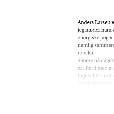
Anders Larsen e
jeg møder ham v
energiske jæger 
nemlig sammen me
udvikle.
Senere på dagen
er i færd med at
fuglevildt samt 
Omdrejningspunk