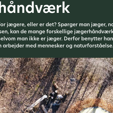
rhåndværk
r jægere, eller er det? Spørger man jæger, n
en, kan de mange forskellige jægerhåndværk 
lvom man ikke er jæger. Derfor benytter han si
han arbejder med mennesker og naturforståelse