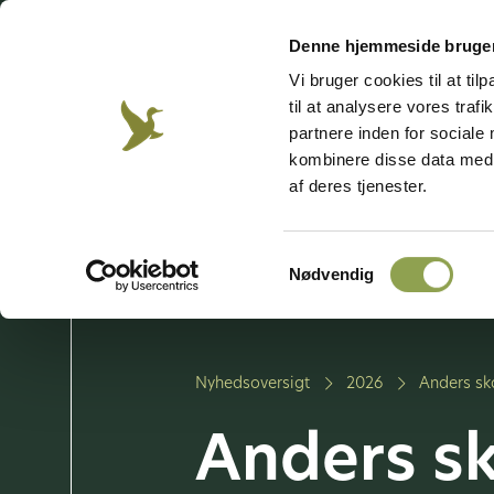
Besøg vores emnesider
Denne hjemmeside bruger
Vi bruger cookies til at til
til at analysere vores tra
Jagt &
Våben &
Hund
Jægerweb
Jagtprøven
Natur
skydning
partnere inden for sociale
kombinere disse data med a
af deres tjenester.
Bliv jæger
Vi arbe
Samtykkevalg
Vores 
Nødvendig
Nyhedsoversigt
2026
Anders sk
Anders s