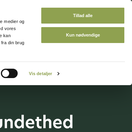
Tillad alle
ale medier og
ed vores
Kun nødvendige
re kan
fra din brug
ontakt
Kalender
Vis detaljer
undethed