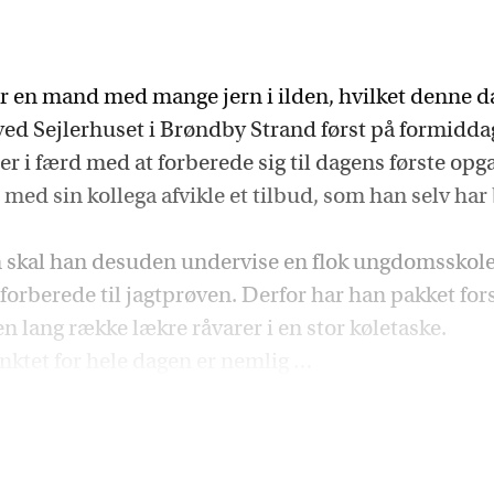
r en mand med mange jern i ilden, hvilket denne d
ed Sejlerhuset i Brøndby Strand først på formidd
er i færd med at forberede sig til dagens første opg
d sin kollega afvikle et tilbud, som han selv har b
 skal han desuden undervise en flok ungdomsskole
 forberede til jagtprøven. Derfor har han pakket fors
en lang række lækre råvarer i en stor køletaske.
tet for hele dagen er nemlig …