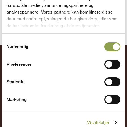
Mange jægere glemmer at vedligeholde hundens
for sociale medier, annonceringspartnere og
grundfærdigheder, …
analysepartnere. Vores partnere kan kombinere disse
data med andre oplysninger, du har givet dem, eller som
de har indsamlet fra din brug af deres tjenester.
Samtykkevalg
Nødvendig
Få adgang til alt indhold &
Præferencer
mange fordele
Statistik
Log ind ➜
Marketing
Bliv medlem ➜
Vis detaljer