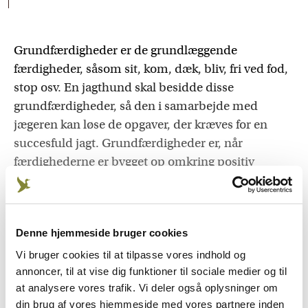
Grundfærdigheder er de grundlæggende
færdigheder, såsom sit, kom, dæk, bliv, fri ved fod,
stop osv. En jagthund skal besidde disse
grundfærdigheder, så den i samarbejde med
jægeren kan løse de opgaver, der kræves for en
succesfuld jagt. Grundfærdigheder er, når
færdighederne er bygget op omkring positiv
indlæring, afgørende for et godt forhold mellem
hund og fører. Det er i grundfærdighederne, at
man kan opbygge eller genopbygge et godt
Denne hjemmeside bruger cookies
tillidsforhold hund og fører imellem.
Vi bruger cookies til at tilpasse vores indhold og
Fundamentet for en god jagthund ligger i
annoncer, til at vise dig funktioner til sociale medier og til
grundfærdighederne. Men ethvert fundament kan
at analysere vores trafik. Vi deler også oplysninger om
revne, hvis det ikke bliver efterset og vedligeholdt.
din brug af vores hjemmeside med vores partnere inden