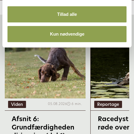
Tillad alle
Relaterede artikler
Kun nødvendige
Viden
Reportage
05.08.2026
6 min.
Afsnit 6:
Racedyst 
Grundfærdigheden
røde overr