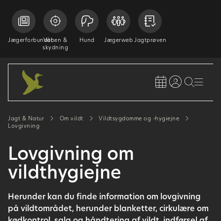
Jægerforbundet
Våben &
Hund
Jægerweb
Jagtprøven
skydning
Jagt & Natur
Om vildt
Vildtsygdomme og -hygiejne
Lovgivning
Lovgivning om
vildthygiejne
Herunder kan du finde information om lovgivning
på vildtområdet, herunder blanketter, cirkulære om