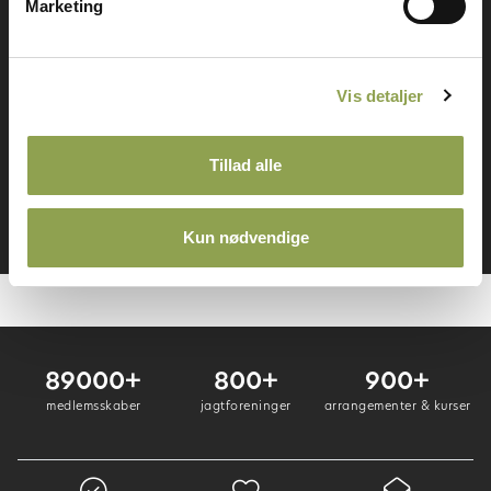
Marketing
Få adgang til alt indhold &
mange fordele
Vis detaljer
Log ind ➜
Tillad alle
Bliv medlem ➜
Kun nødvendige
89000+
800+
900+
medlemsskaber
jagtforeninger
arrangementer & kurser