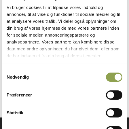
Vi bruger cookies til at tilpasse vores indhold og
Hvis du som jæger ønsker at sælge vildt eller
annoncer, til at vise dig funktioner til sociale medier og til
blot vil blive klogere på håndtering af
at analysere vores trafik. Vi deler også oplysninger om
nedlagt vildt, så har Fødevarestyrelsen lavet
din brug af vores hjemmeside med vores partnere inden
en vejledning hertil. I vejledningen finder du
for sociale medier, annonceringspartnere og
blandt andet regler for salg af vildt,
analysepartnere. Vores partnere kan kombinere disse
oplysning om uddannelse af jægere og
data med andre oplysninger, du har givet dem, eller som
information om håndtering af vildt i
de har indsamlet fra din brug af deres tjenester.
restauranter.
Samtykkevalg
Gå til fødevarestyrelsens vejledning ➜
Nødvendig
Præferencer
Statistik