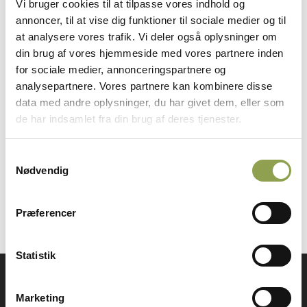
Vi bruger cookies til at tilpasse vores indhold og
sygdommen er ikke farlig for mennesker.
annoncer, til at vise dig funktioner til sociale medier og til
Bluetongue er vektorbåren, det vil sige at
at analysere vores trafik. Vi deler også oplysninger om
sygdommen ikke smitter mellem dyr, med spredes
din brug af vores hjemmeside med vores partnere inden
for sociale medier, annonceringspartnere og
med mitter af arten culicoides. Smittede køer kan
analysepartnere. Vores partnere kan kombinere disse
også overføre sygdommen til deres foster.
data med andre oplysninger, du har givet dem, eller som
Hjortevildt kan også smittes med sygdommen,
de har indsamlet fra din brug af deres tjenester.
men de vil ofte kun vise svage og uspecifikke
symptomer, mens får og kvæg ofte får kraftigere
Samtykkevalg
symptomer. Ikke alle …
Nødvendig
Præferencer
Statistik
Få adgang til alt indhold &
Marketing