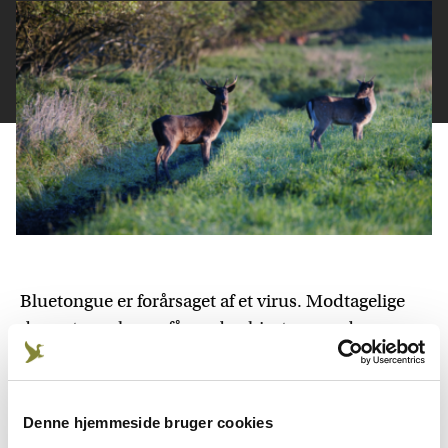
Bluetongue er forårsaget af et virus. Modtagelige
dyrearter er kvæg, får, geder, hjorte og andre
drøvtyggere. Sygdommen bliver overført af små
blodsugende mitter kaldet culicoides, når de bider
dyrene for at suge blodet.
Denne hjemmeside bruger cookies
Mennesker kan ikke smittes med bluetongue, og