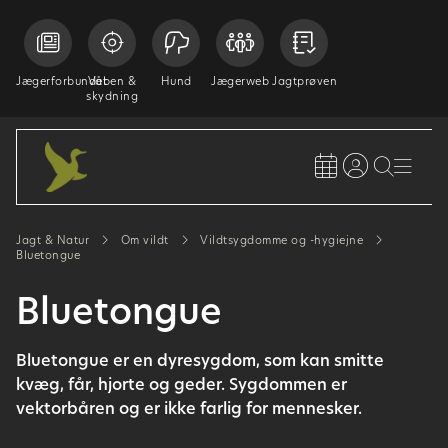
Jægerforbundet
Våben &
Hund
Jægerweb
Jagtprøven
skydning
Jagt & Natur
Om vildt
Vildtsygdomme og -hygiejne
Bluetongue
Bluetongue
Bluetongue er en dyresygdom, som kan smitte
kvæg, får, hjorte og geder. Sygdommen er
vektorbåren og er ikke farlig for mennesker.