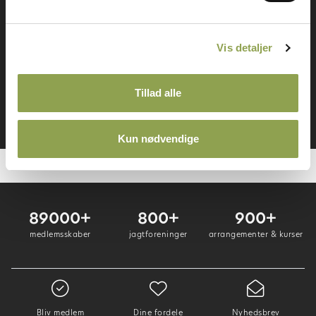
mange fordele
Vis detaljer
Log ind ➜
Tillad alle
Bliv medlem ➜
Kun nødvendige
89000+
800+
900+
medlemsskaber
jagtforeninger
arrangementer & kurser
Bliv medlem
Dine fordele
Nyhedsbrev