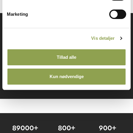
Marketing
Få adgang til alt indhold &
mange fordele
Vis detaljer
Tillad alle
Log ind ➜
Kun nødvendige
Bliv medlem ➜
89000+
800+
900+