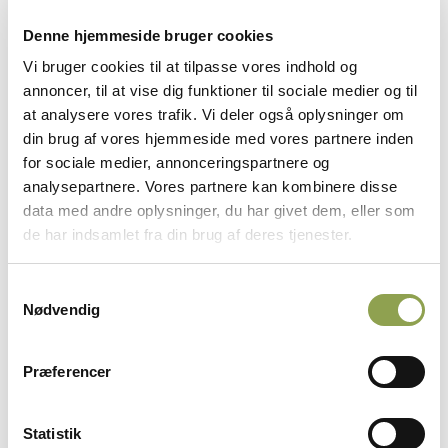
beskriver, hvad der er i kroppen, fokuserer fysiologi
Denne hjemmeside bruger cookies
på, hvordan det virker og interagerer.
Vi bruger cookies til at tilpasse vores indhold og
annoncer, til at vise dig funktioner til sociale medier og til
Brysthulens organer
at analysere vores trafik. Vi deler også oplysninger om
din brug af vores hjemmeside med vores partnere inden
Hos pattedyrene formes brysthulen af
for sociale medier, annonceringspartnere og
brysthvirvler, ribben og brystbenet, samt af
analysepartnere. Vores partnere kan kombinere disse
mellemgulvet ind til bughulen. Brysthulen
data med andre oplysninger, du har givet dem, eller som
opdeles af brystskillevæggen i en højre og en
de har indsamlet fra din brug af deres tjenester.
venstre side hvori lungerne er beliggende. Hjertet
ligger i en hjertesæk i brystskillevæggen. Spiserøret
Samtykkevalg
samt kar og nerver til og fra bughulen løber i
Nødvendig
brystskillevæggen. …
Præferencer
Statistik