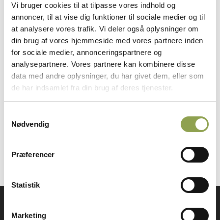
Vi bruger cookies til at tilpasse vores indhold og
vores forpligtigelser.
annoncer, til at vise dig funktioner til sociale medier og til
Danmarks Jægerforbund deltager i processen for at
at analysere vores trafik. Vi deler også oplysninger om
din brug af vores hjemmeside med vores partnere inden
sikre, at der er det højest mulige niveau af
for sociale medier, annonceringspartnere og
faglighed bag planerne, og vi får i høj grad hjælp fra
analysepartnere. Vores partnere kan kombinere disse
lokale medlemmer, da vi ved, at lokalt kendskab
data med andre oplysninger, du har givet dem, eller som
kan være uvurderlig ekspertviden ved forvaltning
de har indsamlet fra din brug af deres tjenester.
af områderne.
Det er nu tredje genererations Natura 2000-planer,
Samtykkevalg
Nødvendig
der har været i …
Præferencer
Statistik
Få adgang til alt indhold &
Marketing