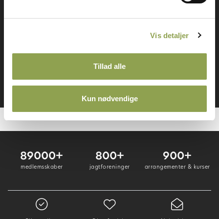
mange fordele
Vis detaljer
Log ind ➜
Tillad alle
Bliv medlem ➜
Kun nødvendige
89000+
800+
900+
medlemsskaber
jagtforeninger
arrangementer & kurser