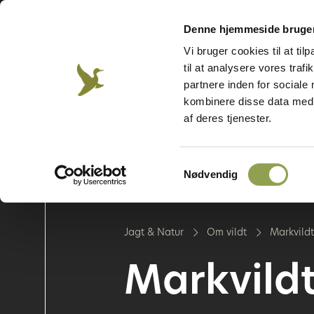
Denne hjemmeside bruger
Vi bruger cookies til at til
Jægerforbundet
Våben &
Hund
Jægerweb
Jagtprøven
til at analysere vores tra
skydning
partnere inden for sociale
kombinere disse data med a
af deres tjenester.
Om jagt
Om vildt
Samtykkevalg
Nødvendig
Jagt & Natur
Om vildt
Markvildt
Markvild