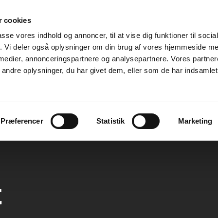
 cookies
passe vores indhold og annoncer, til at vise dig funktioner til soci
fik. Vi deler også oplysninger om din brug af vores hjemmeside m
 medier, annonceringspartnere og analysepartnere. Vores partne
ndre oplysninger, du har givet dem, eller som de har indsamlet 
Dit bidrag til jagten
Om os
K
Præferencer
Statistik
Marketing
t