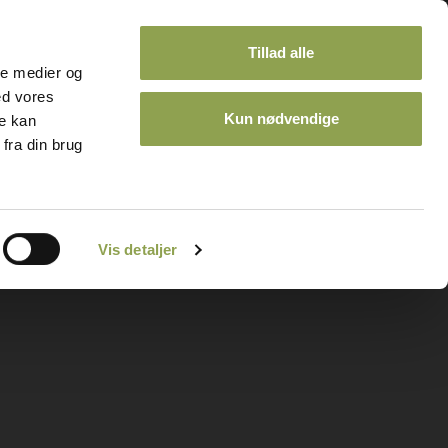
Tillad alle
ale medier og
ed vores
Kun nødvendige
re kan
fra din brug
ontakt
Kalender
Vis detaljer