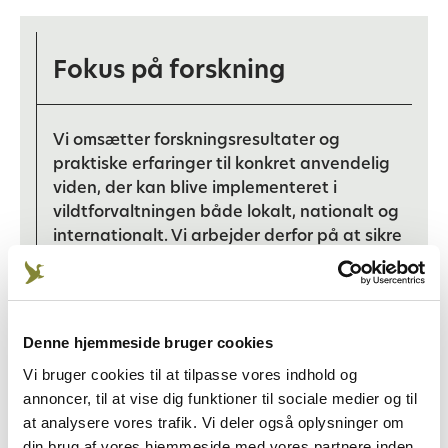
Fokus på forskning
Vi omsætter forskningsresultater og
praktiske erfaringer til konkret anvendelig
viden, der kan blive implementeret i
vildtforvaltningen både lokalt, nationalt og
internationalt. Vi arbejder derfor på at sikre
maksimal indflydelse på de
beslutningsprocesser, der definerer
rammerne for fremtidens jagt, og medvirker
til at sikre, at vildtforskningen i Danmark er
Denne hjemmeside bruger cookies
anvendelig og har praktisk relevans.
Vi bruger cookies til at tilpasse vores indhold og
annoncer, til at vise dig funktioner til sociale medier og til
at analysere vores trafik. Vi deler også oplysninger om
din brug af vores hjemmeside med vores partnere inden