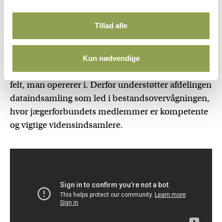
Dit bidrag til jagten
Som jæger er dit bidrag til jagten ved
Tillad alle
bestandsovervågning vigtig for jagtens fremtid.
At kunne træffe kvalificerede beslutninger kræver
Kun nødvendige
et solidt datagrundlag og en solid viden om det
felt, man opererer i. Derfor understøtter afdelingen
dataindsamling som led i bestandsovervågningen,
hvor jægerforbundets medlemmer er kompetente
og vigtige vidensindsamlere.