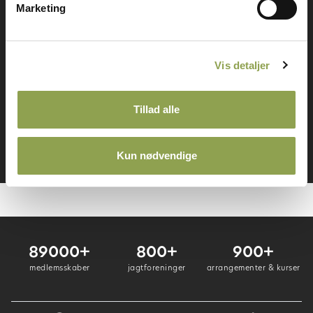
Marketing
Få adgang til alt indhold &
mange fordele
Vis detaljer
Log ind ➜
Tillad alle
Bliv medlem ➜
Kun nødvendige
89000+
800+
900+
medlemsskaber
jagtforeninger
arrangementer & kurser