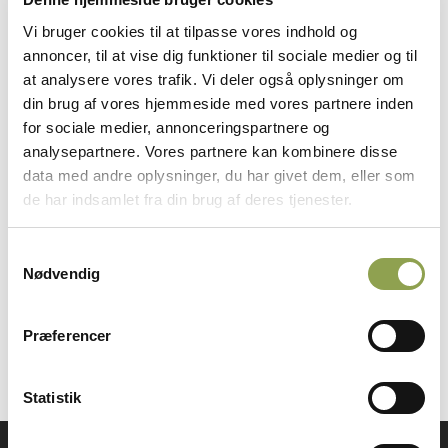
menneskelige faktorer.
Vi bruger cookies til at tilpasse vores indhold og
Mange uheld kan ofte reduceres væsentligt ved
annoncer, til at vise dig funktioner til sociale medier og til
den måde, jagten tilrettelægges på, så man sørger
at analysere vores trafik. Vi deler også oplysninger om
for, at deltagerne bevarer overblikket over jagten.
din brug af vores hjemmeside med vores partnere inden
Her gælder, at en kompetent jagtledelse er stærkt
for sociale medier, annonceringspartnere og
analysepartnere. Vores partnere kan kombinere disse
medvirkende til at reducere uheld. Dog skyldes
data med andre oplysninger, du har givet dem, eller som
enkelte uheld fejl på våben eller ammunition.
de har indsamlet fra din brug af deres tjenester.
Opskriften på en sikker jagt med et minimum af
uheld rummer tre ingredienser:
Samtykkevalg
Veluddannede jægere, der har overblik – og kan
Nødvendig
…
Præferencer
Statistik