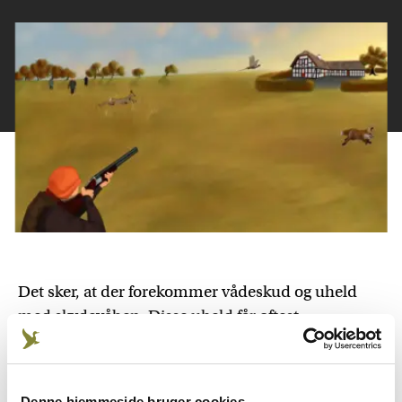
Det sker, at der forekommer vådeskud og uheld
med skydevåben. Disse uheld får oftest
skæbnesvangre konsekvenser, når der er flere
sammen om jagten. De fleste uheld skyldes
uagtsomhed og manglende omtanke – altså
Denne hjemmeside bruger cookies