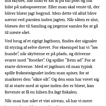
må skydes, når man er sat af på sin post og har
hilst på naboposterne. Eller man skal vente til, der
bliver blæst jagt begynd. Men dette vil altid blive
nævnt ved parolen inden jagten. Når såten er slut,
blæses der til Samling og jægerne samles for at gå
til næste sået.
Ved brug af et rigtigt Jagthorn, findes der signaler
til styring af selve drevet. For eksempel har vi ”løs
hunde”, når skytterne er på plads, og driverne
svarer med ”forstået”. Og spiller ”frem ad”. For at
starte driverne. Med et jagthorn vil man typisk
spille frokostsignalet inden man spiser, for at
markerer den ”sikre såt”. Og den som har vovet sig
til at starte med at spise inden der er blæst, kan
forvente at få en hilsen fra Jagt fiskalen.
Når man har nået et vist niveau, så har vi mere