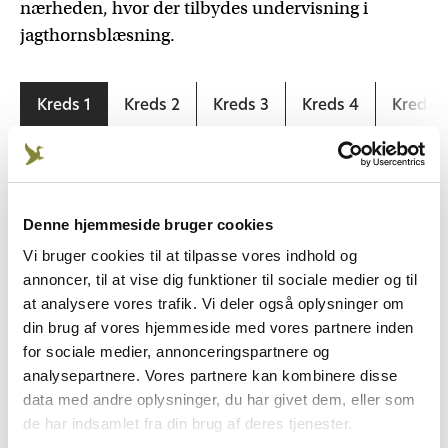
nærheden, hvor der tilbydes undervisning i
jagthornsblæsning.
Kreds 1
Kreds 2
Kreds 3
Kreds 4
Kreds 5
Skørping Jagtforening
Denne hjemmeside bruger cookies
Nibe Jagthornsblæsere
Vi bruger cookies til at tilpasse vores indhold og
annoncer, til at vise dig funktioner til sociale medier og til
at analysere vores trafik. Vi deler også oplysninger om
Jægerrådet Frederikshavn
din brug af vores hjemmeside med vores partnere inden
for sociale medier, annonceringspartnere og
Aaby Sogns Jagforening
analysepartnere. Vores partnere kan kombinere disse
(Torngårdsblæserne)
data med andre oplysninger, du har givet dem, eller som
de har indsamlet fra din brug af deres tjenester.