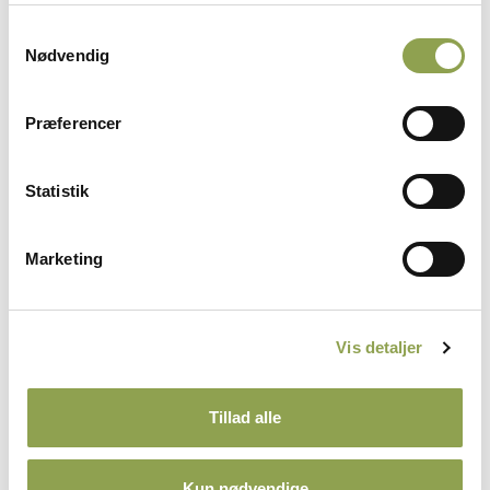
Aalborg Jægerklub
Samtykkevalg
Nødvendig
Nodepulje for medlemmer
Præferencer
Statistik
Danmarks Jægerforbund vil gerne - med
komponisternes velvilje - bevare nogle af de
bedste kompositioner, lavet af danske
Marketing
komponister. Det er vi ret stolte af at få lov
til, og derfor har vi oprettet den såkaldte
Nodepulje.
Vis detaljer
Se nodepuljen ➜
Tillad alle
Kun nødvendige