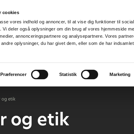
 cookies
passe vores indhold og annoncer, til at vise dig funktioner til soci
fik. Vi deler også oplysninger om din brug af vores hjemmeside m
 medier, annonceringspartnere og analysepartnere. Vores partne
ndre oplysninger, du har givet dem, eller som de har indsamlet 
Dit bidrag til jagten
Om os
K
Præferencer
Statistik
Marketing
 og etik
r og etik