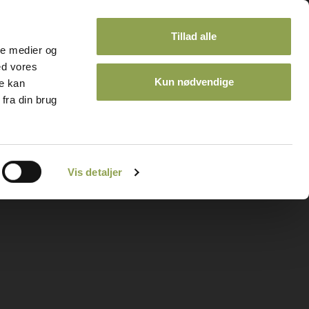
Tillad alle
ale medier og
ed vores
Kun nødvendige
re kan
fra din brug
ontakt
Kalender
Vis detaljer