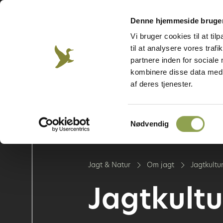
Denne hjemmeside bruger
Vi bruger cookies til at til
Jægerforbundet
Våben &
Hund
Jægerweb
Jagtprøven
til at analysere vores tra
skydning
partnere inden for sociale
kombinere disse data med a
af deres tjenester.
Om jagt
Om vildt
Samtykkevalg
Nødvendig
Jagt & Natur
Om jagt
Jagtkultur
Jagtkultu