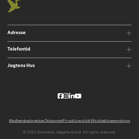
Adresse
Telefontid
Jagtens Hus
Medlemsbetingelser
Ophavsret
Privatlivspolitik
Whistleblowerordning
© 2026 Danmarks Jægerforbund. All rights reserved.