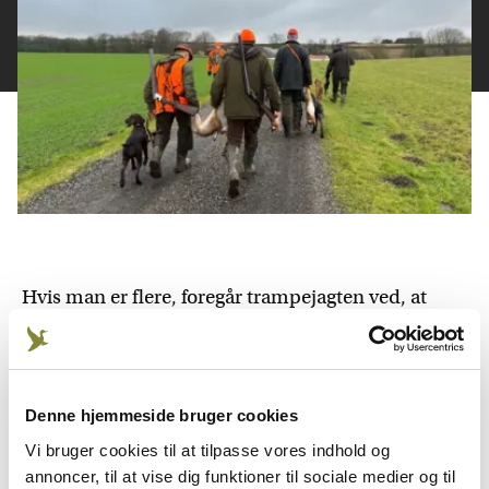
Hvis man er flere, foregår trampejagten ved, at
jægerne på en linje ”tramper” ud over jagtarealet
og skyder til det vildt, der rejses inden for
skudhold.
Denne hjemmeside bruger cookies
Jagthunden holdes normalt i snor eller er fri ved
Vi bruger cookies til at tilpasse vores indhold og
fod – det vil sige følger jægeren ved siden, som om
annoncer, til at vise dig funktioner til sociale medier og til
den var i snor. Det sker, at der anvendes løse