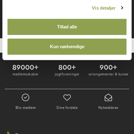
Log ind ➜
Vis detaljer
Bliv medlem ➜
Tillad alle
Kun nødvendige
89000+
800+
900+
medlemsskaber
jagtforeninger
arrangementer & kurser
Bliv medlem
Dine fordele
Nyhedsbrev