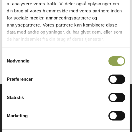
at analysere vores trafik. Vi deler også oplysninger om
hunde ved trampejagt, men kun hvis
din brug af vores hjemmeside med vores partnere inden
bevoksningen er meget tæt. Hvis hundene får lov
for sociale medier, annonceringspartnere og
til at løbe løs, vil de ofte støde vildt uden for
analysepartnere. Vores partnere kan kombinere disse
skudhold eller komme i vejen for et sikkert skud.
data med andre oplysninger, du har givet dem, eller som
de har indsamlet fra din brug af deres tjenester.
Jagten kan drives på både flyvende og løbende
vildt og …
Samtykkevalg
Nødvendig
Præferencer
Statistik
Få adgang til alt indhold &
mange fordele
Marketing