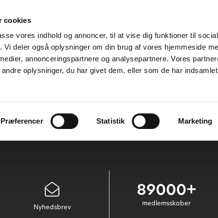
 cookies
passe vores indhold og annoncer, til at vise dig funktioner til soci
fik. Vi deler også oplysninger om din brug af vores hjemmeside m
 medier, annonceringspartnere og analysepartnere. Vores partne
ndre oplysninger, du har givet dem, eller som de har indsamlet 
Dit bidrag til jagten
Om os
K
Præferencer
Statistik
Marketing
89000+
medlemsskaber
Nyhedsbrev