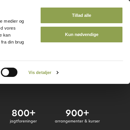
Tillad alle
ale medier og
ed vores
Kun nødvendige
re kan
fra din brug
ontakt
Kalender
Vis detaljer
800+
900+
jagtforeninger
arrangementer & kurser