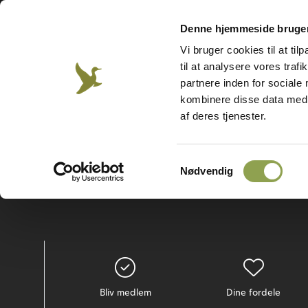
Denne hjemmeside bruger
Vi bruger cookies til at til
Jægerforbundet
Våben &
Hund
Jægerweb
Jagtprøven
til at analysere vores tra
skydning
partnere inden for sociale
kombinere disse data med a
af deres tjenester.
Om jagt
Om vildt
Samtykkevalg
Nødvendig
Bliv medlem
Dine fordele