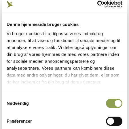
Denne hjemmeside bruger cookies
Dine observationer
Vi bruger cookies til at tilpasse vores indhold og
annoncer, til at vise dig funktioner til sociale medier og til
Fortæl os hvad du ser, når du er på jagt, når
at analysere vores trafik. Vi deler også oplysninger om
du lufter hunden, og når du ellers opholder
din brug af vores hjemmeside med vores partnere inden
dig i naturen.
for sociale medier, annonceringspartnere og
analysepartnere. Vores partnere kan kombinere disse
data med andre oplysninger, du har givet dem, eller som
Indsend observationer gennem platform ➜
de har indsamlet fra din brug af deres tjenester.
Indsend via appen Jæger ➜
Samtykkevalg
Nødvendig
Præferencer
ANNONCE