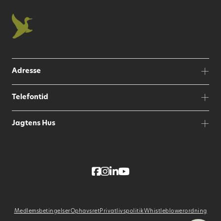
Resultater fra monitering af
kronhjorteudbyttet 2017/18 ➜
Resultater fra kæbeindsamlingen 2016/17 ➜
Adresse
Telefontid
Jagtens Hus
Medlemsbetingelser
Ophavsret
Privatlivspolitik
Whistleblowerordning