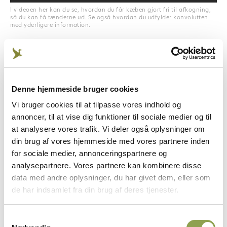
I videoen her kan du se, hvordan du får kæben gjort fri til afkogning,
så du kan få tænderne ud. Se også hvordan du udfylder konvolutten
med yderligere information.
ANNONCE
Denne hjemmeside bruger cookies
Hvorfor samler vi tænder ind
Vi bruger cookies til at tilpasse vores indhold og
I efteråret 2017 indførte Miljø- og
annoncer, til at vise dig funktioner til sociale medier og til
Fødevareministeren en ny forvaltningsramme for
at analysere vores trafik. Vi deler også oplysninger om
Danmarks kronvildt.
din brug af vores hjemmeside med vores partnere inden
for sociale medier, annonceringspartnere og
Målet var at sikre en mere naturlig
analysepartnere. Vores partnere kan kombinere disse
bestandssammensætning. Det har hidtil været en
data med andre oplysninger, du har givet dem, eller som
stor udfordring, at der nedlægges for få kalve og
de har indsamlet fra din brug af deres tjenester.
hundyr, og at der generelt er for få ældre hjorte i
landets bestande. En ældre hjort forstås ved en
Samtykkevalg
alder på minimum 8 år. Det er først fra denne