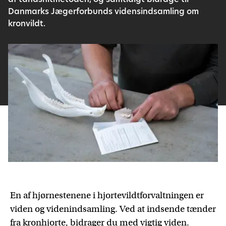
af tandsnitmetoden, og samtidigt bidrage til
Danmarks Jægerforbunds vidensindsamling om
kronvildt.
En af hjørnestenene i hjortevildtforvaltningen er
viden og videnindsamling. Ved at indsende tænder
fra kronhjorte, bidrager du med vigtig viden.