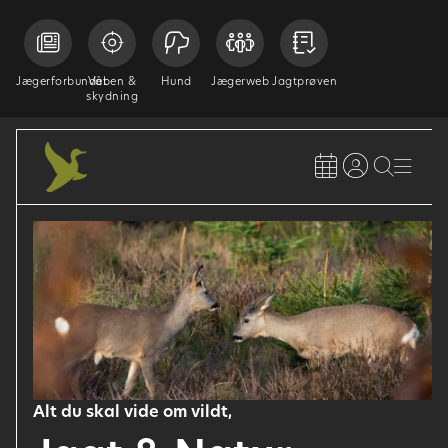
Jægerforbundet
Våben &
Hund
Jægerweb
Jagtprøven
skydning
Alt du skal vide om vildt,