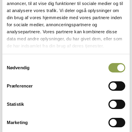
annoncer, til at vise dig funktioner til sociale medier og til
at analysere vores trafik. Vi deler også oplysninger om
I øjeblikket er der debat om, hvorvidt den
din brug af vores hjemmeside med vores partnere inden
nationale ulveovervågning har et retvisende
for sociale medier, annonceringspartnere og
overblik over ulvene i landet. Derfor
analysepartnere. Vores partnere kan kombinere disse
opfordrer vi jægere til at registrere alle
data med andre oplysninger, du har givet dem, eller som
ulveobservationer.
de har indsamlet fra din brug af deres tjenester.
Det kan I gøre enten via den nationale
ulveovervågning på “Ulveatlas.dk” eller via
Samtykkevalg
vores app “Jæger” under
Nødvendig
“vildtobservationer”.
Din viden som jæger er vigtig. Sammen kan vi
Præferencer
bidrage med data, som kan være med til at
sikre, at beslutninger om ulve træffes på et
så korrekt grundlag som muligt.
Statistik
Læs mere ➜
Marketing