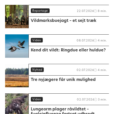
Reportage
22.07.2026
8 min.
Vildmarksbuejagt – et sejt træk
Viden
08.07.2026
4 min.
Kend dit vildt: Ringdue eller huldue?
Nyhed
02.07.2026
4 min.
Tre nyjægere får unik mulighed
Viden
02.07.2026
3 min.
Lungeorm plager råvildtet –