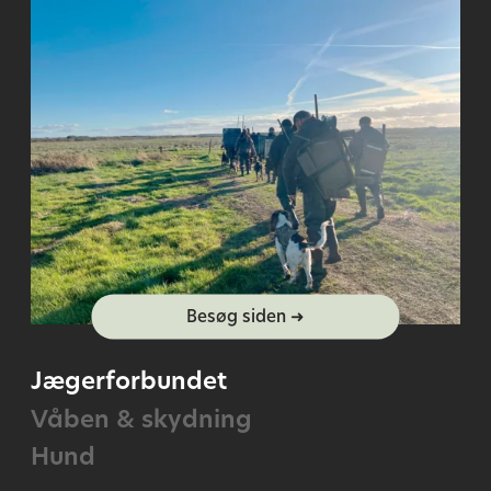
Besøg siden ➜
Jægerforbundet
Våben & skydning
Hund